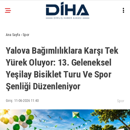
20.7
°
ANKARA
Ana Sayfa
›
Spor
Facebook
Yalova Bağımlılıklara Karşı Tek
EKONOMI
Yürek Oluyor: 13. Geleneksel
SIYASET
Yeşilay Bisiklet Turu Ve Spor
DÜNYA
Instagram
SPOR
Şenliği Düzenleniyor
TEKNOLOJI
Giriş: 11-06-2026 11:40
Spor