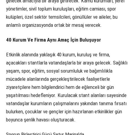
gelecek amacıyla bir araya getirecek. Kamu kurumları, yerel
yönetimler, sivil toplum kuruluşları, eğitim camiası, spor
kulüpleri, özel sektör temsilcileri, gönüllüler ve aileler, bu
anlamlı organizasyonda ortak bir mesaj verecek.
40 Kurum Ve Firma Aynı Amaç İçin Buluşuyor
Etkinlik alanında yaklaşık 40 kurum, kuruluş ve firma,
açacakları stantlarla vatandaşlarla bir araya gelecek. Sağlıklı
yaşam, spor, eğitim, sosyal sorumluluk ve bağımlılıkla
mücadele alanlarında gerçekleştirilecek faaliyetlerle
ziyaretçilere hem bilgilendirici hem de eğlenceli bir gün
yaşatılması hedefleniyor. Kurulacak stant alanları sayesinde
vatandaşlar kurumların çalışmalarını yakından tanıma fırsatı
bulurken, çocuklar ve gençler için hazırlanan etkinlikler gün
boyunca şenlik havası oluşturacak.
Sporun Birleştirici Gücü Setur Marina’da