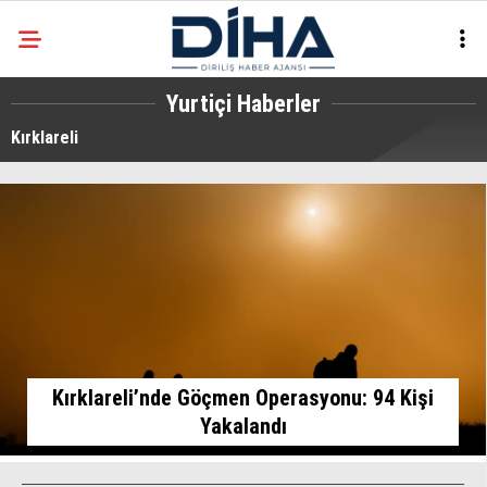
23.5
°
ANKARA
Yurtiçi Haberler
Kırklareli
Facebook
EKONOMI
SIYASET
DÜNYA
Instagram
SPOR
TEKNOLOJI
Kırklareli’nde Göçmen Operasyonu: 94 Kişi
Yakalandı