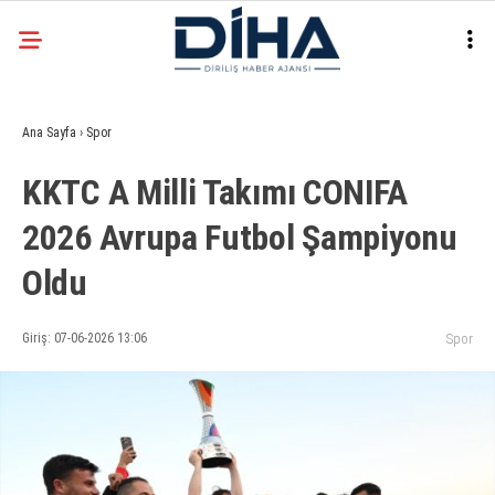
30.1
°
ANKARA
Ana Sayfa
›
Spor
Facebook
KKTC A Milli Takımı CONIFA
EKONOMI
2026 Avrupa Futbol Şampiyonu
SIYASET
Oldu
DÜNYA
Instagram
SPOR
Giriş: 07-06-2026 13:06
Spor
TEKNOLOJI