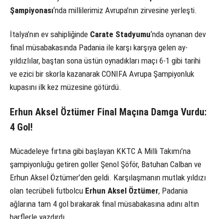
Şampiyonası
‘nda millilerimiz Avrupa’nın zirvesine yerleşti.
İtalya’nın ev sahipliğinde
Carate Stadyumu
‘nda oynanan dev
final müsabakasında Padania ile karşı karşıya gelen ay-
yıldızlılar, baştan sona üstün oynadıkları maçı 6-1 gibi tarihi
ve ezici bir skorla kazanarak CONIFA Avrupa Şampiyonluk
kupasını ilk kez müzesine götürdü.
Erhun Aksel Öztümer Final Maçına Damga Vurdu:
4 Gol!
Mücadeleye fırtına gibi başlayan KKTC A Milli Takımı’na
şampiyonluğu getiren goller Şenol Şöför, Batuhan Calban ve
Erhun Aksel Öztümer’den geldi. Karşılaşmanın mutlak yıldızı
olan tecrübeli futbolcu
Erhun Aksel Öztümer
, Padania
ağlarına tam 4 gol bırakarak final müsabakasına adını altın
harflerle yazdırdı.