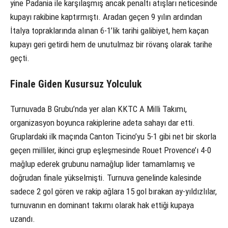
yine Padania ile karşılaşmış ancak penaltı atışları neticesinde
kupayı rakibine kaptırmıştı. Aradan geçen 9 yılın ardından
İtalya topraklarında alınan 6-1’lik tarihi galibiyet, hem kaçan
kupayı geri getirdi hem de unutulmaz bir rövanş olarak tarihe
geçti.
Finale Giden Kusursuz Yolculuk
Turnuvada B Grubu’nda yer alan KKTC A Milli Takımı,
organizasyon boyunca rakiplerine adeta sahayı dar etti.
Gruplardaki ilk maçında Canton Ticino’yu 5-1 gibi net bir skorla
geçen milliler, ikinci grup eşleşmesinde Rouet Provence’ı 4-0
mağlup ederek grubunu namağlup lider tamamlamış ve
doğrudan finale yükselmişti. Turnuva genelinde kalesinde
sadece 2 gol gören ve rakip ağlara 15 gol bırakan ay-yıldızlılar,
turnuvanın en dominant takımı olarak hak ettiği kupaya
uzandı.