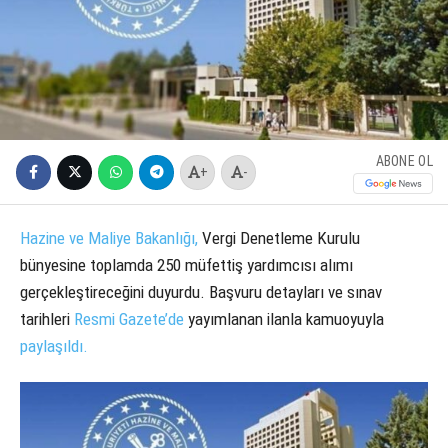
ABONE OL
+
-
Hazine ve Maliye Bakanlığı,
Vergi Denetleme Kurulu
bünyesine toplamda 250 müfettiş yardımcısı alımı
gerçekleştireceğini duyurdu. Başvuru detayları ve sınav
tarihleri
Resmi Gazete’de
yayımlanan ilanla kamuoyuyla
paylaşıldı.