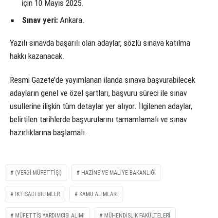
için 10 Mayıs 2025.
Sınav yeri:
Ankara.
Yazılı sınavda başarılı olan adaylar, sözlü sınava katılma
hakkı kazanacak.
Resmi Gazete’de yayımlanan ilanda sınava başvurabilecek
adayların genel ve özel şartları, başvuru süreci ile sınav
usullerine ilişkin tüm detaylar yer alıyor. İlgilenen adaylar,
belirtilen tarihlerde başvurularını tamamlamalı ve sınav
hazırlıklarına başlamalı.
(VERGI MÜFETTIŞI)
HAZINE VE MALIYE BAKANLIĞI
IKTISADI BILIMLER
KAMU ALIMLARI
MÜFETTIŞ YARDIMCISI ALIMI
MÜHENDISLIK FAKÜLTELERI