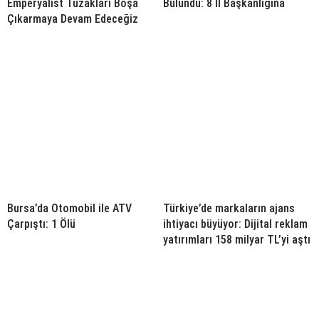
Emperyalist Tuzakları Boşa
Bulundu: 8 İl Başkanlığına
Çıkarmaya Devam Edeceğiz
Bursa’da Otomobil ile ATV
Türkiye’de markaların ajans
Çarpıştı: 1 Ölü
ihtiyacı büyüyor: Dijital reklam
yatırımları 158 milyar TL’yi aştı