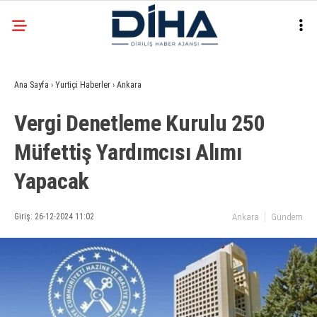
24
°
ANKARA
Ana Sayfa
›
Yurtiçi Haberler
›
Ankara
Facebook
Vergi Denetleme Kurulu 250
EKONOMI
Müfettiş Yardımcısı Alımı
SIYASET
Yapacak
DÜNYA
Instagram
SPOR
Giriş: 26-12-2024 11:02
Ankara
Gündem
TEKNOLOJI