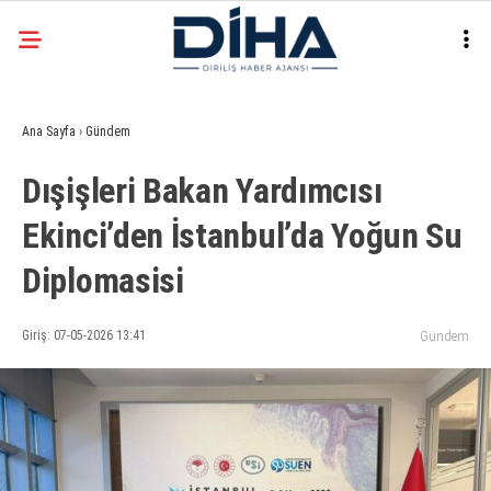
22.3
°
ANKARA
Ana Sayfa
›
Gündem
Facebook
Dışişleri Bakan Yardımcısı
EKONOMI
Ekinci’den İstanbul’da Yoğun Su
SIYASET
Diplomasisi
DÜNYA
Instagram
SPOR
Giriş: 07-05-2026 13:41
Gündem
TEKNOLOJI