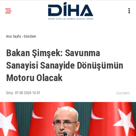
20.7
°
ANKARA
Ana Sayfa
›
Gündem
Facebook
Bakan Şimşek: Savunma
EKONOMI
Sanayisi Sanayide Dönüşümün
SIYASET
Motoru Olacak
DÜNYA
Instagram
SPOR
Giriş: 07-05-2026 16:01
Gündem
TEKNOLOJI