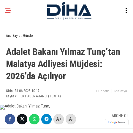
26.8
°
ANKARA
Ana Sayfa
›
Gündem
Facebook
Adalet Bakanı Yılmaz Tunç’tan
EKONOMI
Malatya Adliyesi Müjdesi:
SIYASET
2026’da Açılıyor
DÜNYA
Instagram
SPOR
Giriş: 28-06-2025 10:17
Gündem
Malatya
Kaynak: TEK HABER AJANSI (TEKHA)
TEKNOLOJI
ABONE OL
+
-