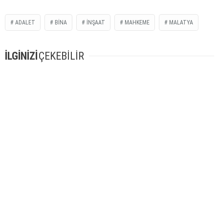
ADALET
BINA
INŞAAT
MAHKEME
MALATYA
İLGİNİZİ
ÇEKEBİLİR