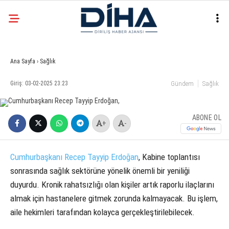
26.2
°
ANKARA
Ana Sayfa
›
Sağlık
Facebook
Giriş: 03-02-2025 23:23
Gündem
Sağlık
EKONOMI
SIYASET
ABONE OL
+
-
DÜNYA
Instagram
SPOR
Cumhurbaşkanı Recep Tayyip Erdoğan
, Kabine toplantısı
TEKNOLOJI
sonrasında sağlık sektörüne yönelik önemli bir yeniliği
duyurdu. Kronik rahatsızlığı olan kişiler artık raporlu ilaçlarını
almak için hastanelere gitmek zorunda kalmayacak. Bu işlem,
aile hekimleri tarafından kolayca gerçekleştirilebilecek.