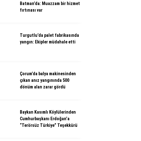
Batman’da: Muazzam bir hizmet
fırtınası var
Turgutlu’da palet fabrikasında
yangın: Ekipler müdahale etti
Çorum’da balya makinesinden
çıkan anız yangınında 500
dönüm alan zarar gördü
Baykan Kasımlı Köylülerinden
Cumhurbaşkanı Erdoğan’a
“Terörsüz Türkiye” Teşekkürü