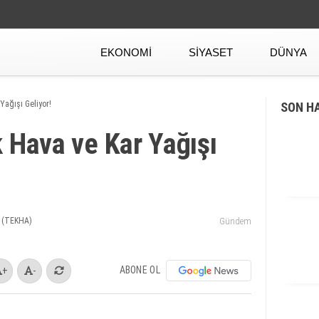
EKONOMI
SIYASET
DÜNYA
Yağışı Geliyor!
SON H
 Hava ve Kar Yağışı
 (TEKHA)
Gündem
ABONE OL
+
-