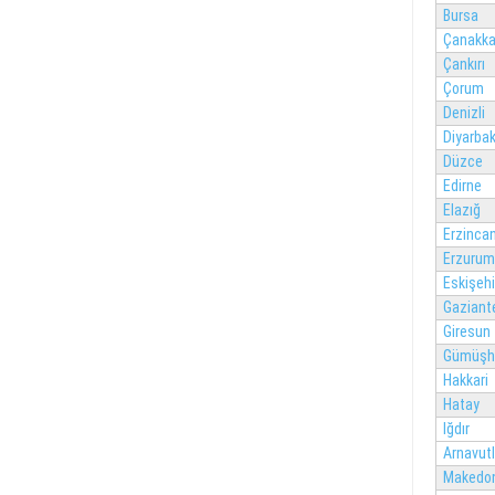
Bursa
Çanakka
Çankırı
Çorum
Denizli
Diyarbak
Düzce
Edirne
Elazığ
Erzinca
Erzurum
Eskişehi
Gaziant
Giresun
Gümüşh
Hakkari
Hatay
Iğdır
Arnavut
Makedo