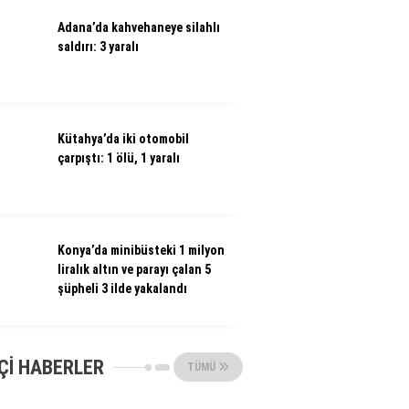
Adana’da kahvehaneye silahlı
saldırı: 3 yaralı
Kütahya’da iki otomobil
çarpıştı: 1 ölü, 1 yaralı
Konya’da minibüsteki 1 milyon
liralık altın ve parayı çalan 5
şüpheli 3 ilde yakalandı
ÇI HABERLER
TÜMÜ