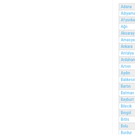
Adana
Adıyam
Afyonka
Ağrı
Aksaray
Amasya
Ankara
Antalya
Ardahan
Artvin
Aydın
Balıkesir
Bartın
Batman
Bayburt
Bilecik
Bingöl
Bitlis
Bolu
Burdur