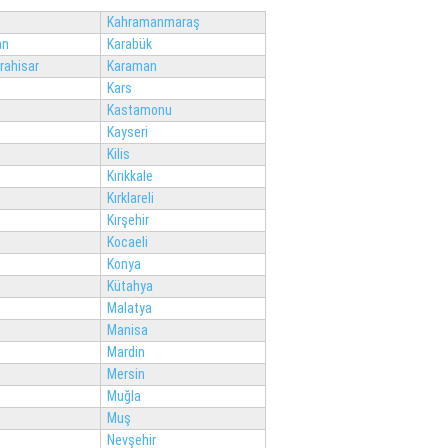
Kahramanmaraş
an
Karabük
rahisar
Karaman
Kars
Kastamonu
Kayseri
Kilis
Kırıkkale
Kırklareli
Kırşehir
Kocaeli
Konya
Kütahya
Malatya
Manisa
Mardin
Mersin
Muğla
Muş
Nevşehir