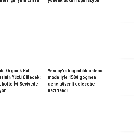
leri için yeni tarife
yönelik askeri operasyon
’de Organik Bal
Yeşilay’ın bağımlılık önleme
lerinin Yüzü Gülecek:
modeliyle 1500 göçmen
Rekolte İyi Seviyede
genç güvenli geleceğe
yor
hazırlandı