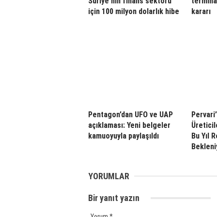
Suriye’nin finans sektörü
terminal
için 100 milyon dolarlık hibe
kararı
Pentagon’dan UFO ve UAP
Pervari
açıklaması: Yeni belgeler
Üretici
kamuoyuyla paylaşıldı
Bu Yıl 
Bekleni
YORUMLAR
Bir yanıt yazın
Yorum
*