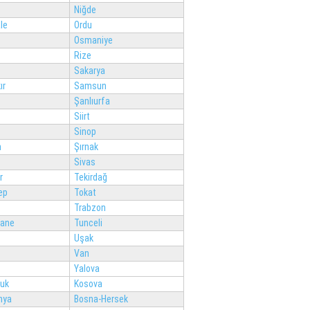
Niğde
le
Ordu
Osmaniye
Rize
Sakarya
ır
Samsun
Şanlıurfa
Siirt
Sinop
n
Şırnak
Sivas
r
Tekirdağ
ep
Tokat
Trabzon
ane
Tunceli
Uşak
Van
Yalova
luk
Kosova
nya
Bosna-Hersek