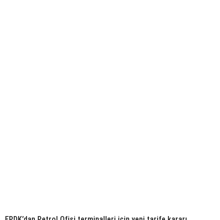
EPDK’dan Petrol Ofisi terminalleri için yeni tarife kararı