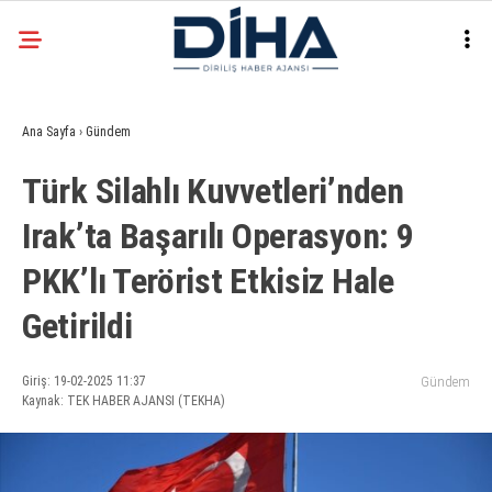
22.3
°
ANKARA
Ana Sayfa
›
Gündem
Facebook
Türk Silahlı Kuvvetleri’nden
EKONOMI
Irak’ta Başarılı Operasyon: 9
SIYASET
PKK’lı Terörist Etkisiz Hale
DÜNYA
Instagram
SPOR
Getirildi
TEKNOLOJI
Giriş: 19-02-2025 11:37
Gündem
Kaynak: TEK HABER AJANSI (TEKHA)