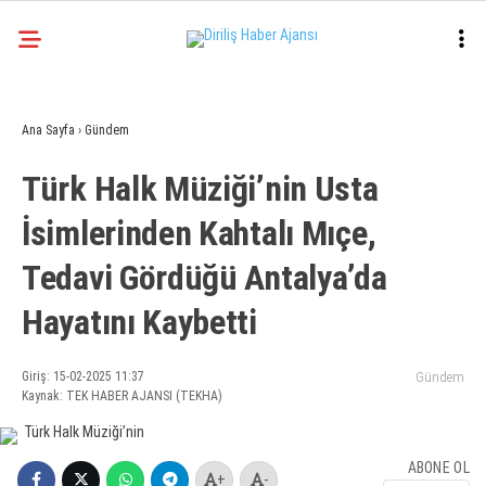
31.2
°
ANKARA
Ana Sayfa
›
Gündem
Facebook
Türk Halk Müziği’nin Usta
EKONOMI
İsimlerinden Kahtalı Mıçe,
SIYASET
Tedavi Gördüğü Antalya’da
DÜNYA
Instagram
SPOR
Hayatını Kaybetti
TEKNOLOJI
Giriş: 15-02-2025 11:37
Gündem
Kaynak: TEK HABER AJANSI (TEKHA)
ABONE OL
+
-