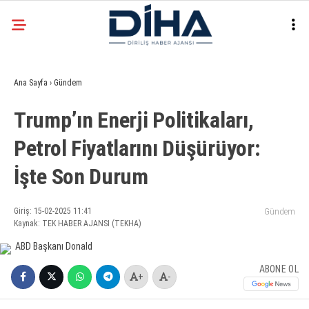
24.6
°
ANKARA
Ana Sayfa
›
Gündem
Facebook
Trump’ın Enerji Politikaları,
EKONOMI
Petrol Fiyatlarını Düşürüyor:
SIYASET
İşte Son Durum
DÜNYA
Instagram
SPOR
Giriş: 15-02-2025 11:41
Gündem
Kaynak: TEK HABER AJANSI (TEKHA)
TEKNOLOJI
ABONE OL
+
-