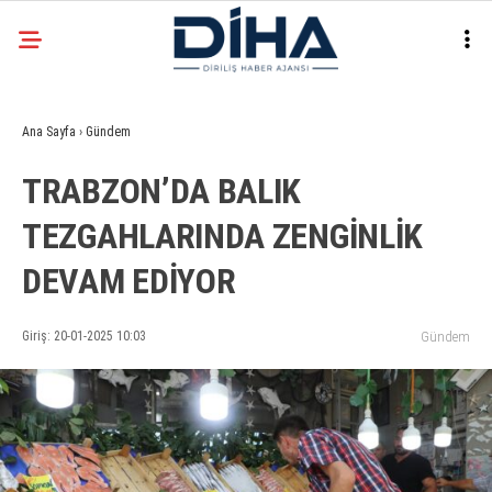
29
°
ANKARA
Ana Sayfa
›
Gündem
Facebook
TRABZON’DA BALIK
EKONOMI
TEZGAHLARINDA ZENGİNLİK
SIYASET
DEVAM EDİYOR
DÜNYA
Instagram
SPOR
Giriş: 20-01-2025 10:03
Gündem
TEKNOLOJI