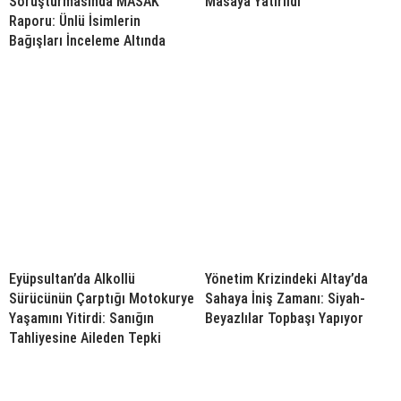
Soruşturmasında MASAK
Masaya Yatırıldı
Raporu: Ünlü İsimlerin
Bağışları İnceleme Altında
Eyüpsultan’da Alkollü
Yönetim Krizindeki Altay’da
Sürücünün Çarptığı Motokurye
Sahaya İniş Zamanı: Siyah-
Yaşamını Yitirdi: Sanığın
Beyazlılar Topbaşı Yapıyor
Tahliyesine Aileden Tepki