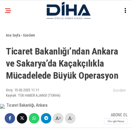
30.7
°
ANKARA
Ana Sayfa
›
Gündem
Facebook
Ticaret Bakanlığı’ndan Ankara
EKONOMI
ve Sakarya’da Kaçakçılıkla
SIYASET
Mücadelede Büyük Operasyon
DÜNYA
Instagram
SPOR
Giriş: 15-02-2025 11:11
Gündem
Kaynak: TEK HABER AJANSI (TEKHA)
TEKNOLOJI
ABONE OL
+
-