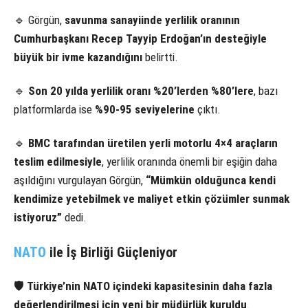
🔹 Görgün,
savunma sanayiinde yerlilik oranının
Cumhurbaşkanı Recep Tayyip Erdoğan’ın desteğiyle
büyük bir ivme kazandığını
belirtti.
🔹
Son 20 yılda yerlilik oranı %20’lerden %80’lere
, bazı
platformlarda ise
%90-95 seviyelerine
çıktı.
🔹
BMC tarafından üretilen yerli motorlu 4×4 araçların
teslim edilmesiyle
, yerlilik oranında önemli bir eşiğin daha
aşıldığını vurgulayan Görgün,
“Mümkün olduğunca kendi
kendimize yetebilmek ve maliyet etkin çözümler sunmak
istiyoruz”
dedi.
NATO
ile İş Birliği Güçleniyor
🛡
Türkiye’nin NATO içindeki kapasitesinin daha fazla
değerlendirilmesi için yeni bir müdürlük kuruldu
.