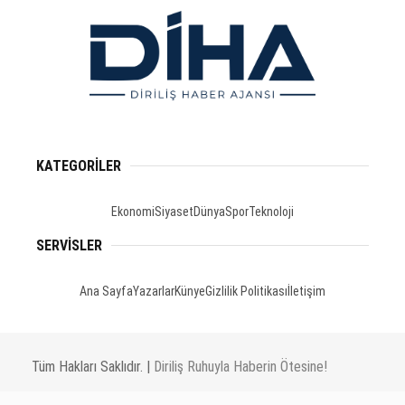
KATEGORİLER
Ekonomi
Siyaset
Dünya
Spor
Teknoloji
SERVİSLER
Ana Sayfa
Yazarlar
Künye
Gizlilik Politikası
İletişim
Tüm Hakları Saklıdır. |
Diriliş Ruhuyla Haberin Ötesine!