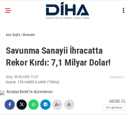
30.1
°
ANKARA
Ana Sayfa
›
Ekonomi
Facebook
Savunma Sanayii İhracatta
EKONOMI
Rekor Kırdı: 7,1 Milyar Dolar!
SIYASET
DÜNYA
Instagram
Giriş: 03-02-2025 13:57
Ekonomi
Kaynak: TEK HABER AJANSI (TEKHA)
SPOR
TEKNOLOJI
ABONE OL
+
-