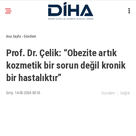
28.5
°
ANKARA
Ana Sayfa
›
Gündem
Facebook
Prof. Dr. Çelik: “Obezite artık
EKONOMI
kozmetik bir sorun değil kronik
SIYASET
bir hastalıktır”
DÜNYA
Instagram
SPOR
Giriş: 14-05-2026 00:35
Gündem
Sağlık
TEKNOLOJI