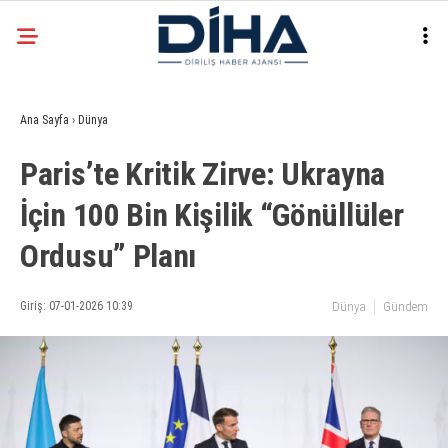
29.6
°
ANKARA
Ana Sayfa
›
Dünya
Facebook
Paris’te Kritik Zirve: Ukrayna
EKONOMI
İçin 100 Bin Kişilik “Gönüllüler
SIYASET
Ordusu” Planı
DÜNYA
Instagram
SPOR
Giriş: 07-01-2026 10:39
Dünya
Gündem
TEKNOLOJI