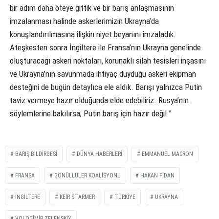
bir adım daha öteye gittik ve bir barış anlaşmasının
imzalanması halinde askerlerimizin Ukrayna’da
konuşlandırılmasına ilişkin niyet beyanını imzaladık.
Ateşkesten sonra İngiltere ile Fransa’nın Ukrayna genelinde
oluşturacağı askeri noktaları, korunaklı silah tesisleri inşasını
ve Ukrayna’nın savunmada ihtiyaç duyduğu askeri ekipman
desteğini de bugün detaylıca ele aldık. Barışı yalnızca Putin
taviz vermeye hazır olduğunda elde edebiliriz. Rusya’nın
söylemlerine bakılırsa, Putin barış için hazır değil.”
BARIŞ BILDIRGESI
DÜNYA HABERLERI
EMMANUEL MACRON
FRANSA
GÖNÜLLÜLER KOALISYONU
HAKAN FİDAN
İNGILTERE
KEIR STARMER
TÜRKIYE
UKRAYNA
VOLODIMIR ZELENSKIY