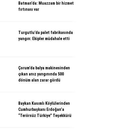
Batman’da: Muazzam bir hizmet
fırtınası var
Turgutlu’da palet fabrikasında
yangın: Ekipler müdahale etti
Çorum’da balya makinesinden
çıkan anız yangınında 500
dönüm alan zarar gördü
Baykan Kasımlı Köylülerinden
Cumhurbaşkanı Erdoğan’a
“Terörsüz Türkiye” Teşekkürü