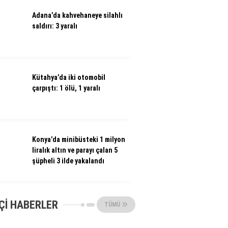
Adana’da kahvehaneye silahlı
saldırı: 3 yaralı
Kütahya’da iki otomobil
çarpıştı: 1 ölü, 1 yaralı
Konya’da minibüsteki 1 milyon
liralık altın ve parayı çalan 5
şüpheli 3 ilde yakalandı
ÇI HABERLER
TÜMÜ