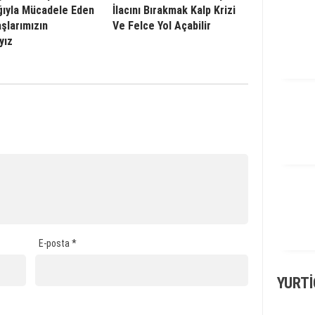
ğıyla Mücadele Eden
İlacını Bırakmak Kalp Krizi
şlarımızın
Ve Felce Yol Açabilir
yız
E-posta
*
YURTI