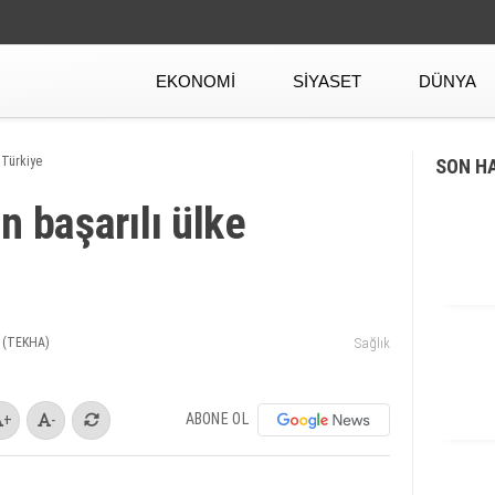
EKONOMI
SIYASET
DÜNYA
 Türkiye
SON H
n başarılı ülke
 (TEKHA)
Sağlık
ABONE OL
+
-