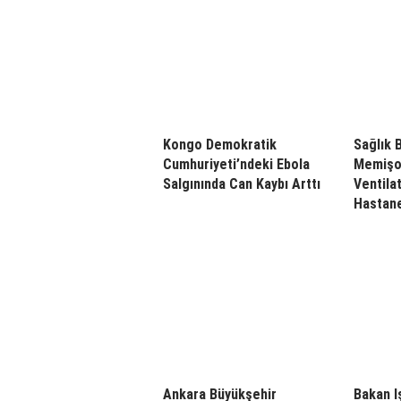
Kongo Demokratik
Sağlık 
Cumhuriyeti’ndeki Ebola
Memişoğ
Salgınında Can Kaybı Arttı
Ventila
Hastane
Ankara Büyükşehir
Bakan I