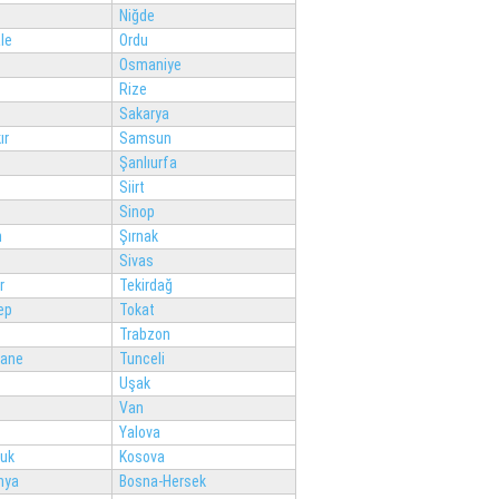
Niğde
le
Ordu
Osmaniye
Rize
Sakarya
ır
Samsun
Şanlıurfa
Siirt
Sinop
n
Şırnak
Sivas
r
Tekirdağ
ep
Tokat
Trabzon
ane
Tunceli
Uşak
Van
Yalova
luk
Kosova
nya
Bosna-Hersek