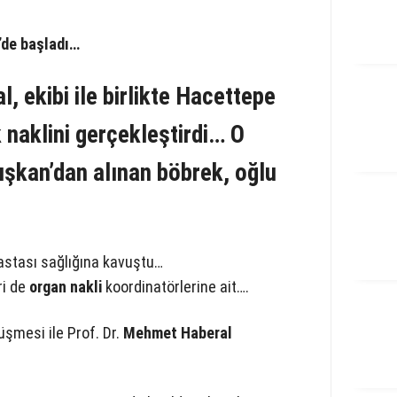
5’de başladı…
l,
ekibi ile birlikte Hacettepe
 naklini gerçekleştirdi… O
ışkan’dan alınan böbrek, oğlu
astası sağlığına kavuştu…
ri de
organ nakli
koordinatörlerine ait….
üşmesi ile Prof. Dr.
Mehmet Haberal