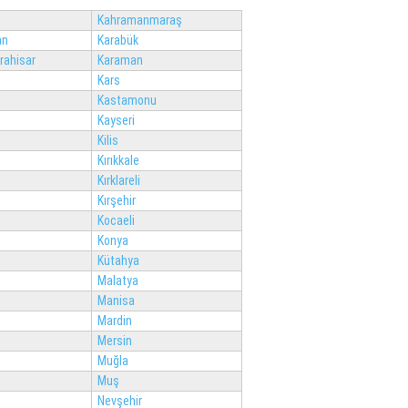
Kahramanmaraş
an
Karabük
rahisar
Karaman
Kars
Kastamonu
Kayseri
Kilis
Kırıkkale
Kırklareli
Kırşehir
Kocaeli
Konya
Kütahya
Malatya
Manisa
Mardin
Mersin
Muğla
Muş
Nevşehir