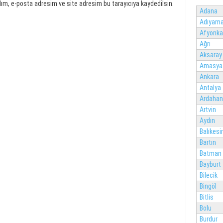
ım, e-posta adresim ve site adresim bu tarayıcıya kaydedilsin.
Adana
Adıyam
Afyonka
Ağrı
Aksaray
Amasya
Ankara
Antalya
Ardahan
Artvin
Aydın
Balıkesir
Bartın
Batman
Bayburt
Bilecik
Bingöl
Bitlis
Bolu
Burdur