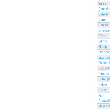
Bursa
Çanakka
Çankırı
Çorum
Denizli
Diyarbak
Düzce
Edirne
Elazığ
Erzinca
Erzurum
Eskişehi
Gaziant
Giresun
Gümüşh
Hakkari
Hatay
Iğdır
Arnavut
Makedo