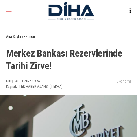
32.3
°
ANKARA
Ana Sayfa
›
Ekonomi
Facebook
Merkez Bankası Rezervlerinde
EKONOMI
Tarihi Zirve!
SIYASET
DÜNYA
Instagram
Giriş: 31-01-2025 09:57
Ekonomi
Kaynak: TEK HABER AJANSI (TEKHA)
SPOR
TEKNOLOJI