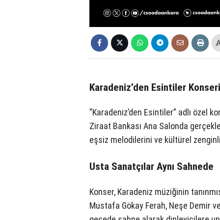
Karadeniz’den Esintiler Konser
“Karadeniz’den Esintiler” adlı özel k
Ziraat Bankası Ana Salonda gerçekleşe
eşsiz melodilerini ve kültürel zengin
Usta Sanatçılar Aynı Sahnede
Konser, Karadeniz müziğinin tanınmış 
Mustafa Gökay Ferah, Neşe Demir ve 
gecede sahne alarak dinleyicilere u