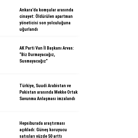
Ankara’da komşular arasında
cinayet: Öldürülen apartman
yöneticisi son yolculuğuna
uğurlandı
AK Parti Van İl Başkanı Arvas:
“Biz Durmayacağız,
Susmayacağız”
Türkiye, Suudi Arabistan ve
Pakistan arasında Mekke Ortak
Savunma Anlaşması imzalandı
Hepsiburada araştırması
açıkladı: Güneş koruyucu
satışları yüzde 50 arttı