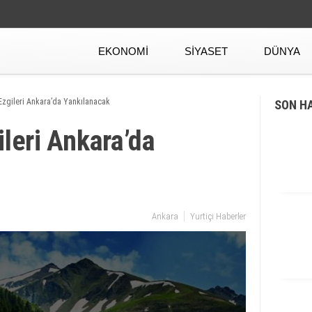
EKONOMI
SIYASET
DÜNYA
Ezgileri Ankara’da Yankılanacak
SON H
ileri Ankara’da
Ankara
Yurtiçi Haberler