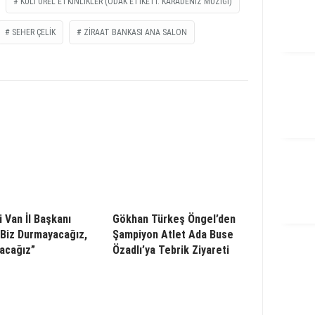
KÜLTÜREL ETKINLIKLER (ODAK ETIKETI: KARADENIZ MÜZIĞI)
SEHER ÇELIK
ZIRAAT BANKASI ANA SALON
i Van İl Başkanı
Gökhan Türkeş Öngel’den
“Biz Durmayacağız,
Şampiyon Atlet Ada Buse
acağız”
Özadlı’ya Tebrik Ziyareti