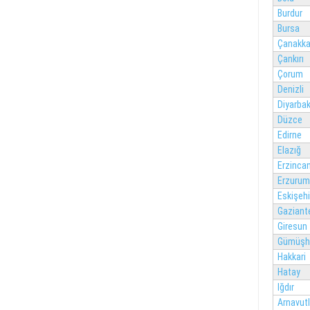
Burdur
Bursa
Çanakka
Çankırı
Çorum
Denizli
Diyarbak
Düzce
Edirne
Elazığ
Erzinca
Erzurum
Eskişehi
Gaziant
Giresun
Gümüşh
Hakkari
Hatay
Iğdır
Arnavut