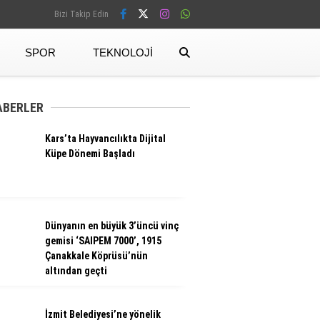
Bizi Takip Edin
SPOR
TEKNOLOJI
Facebook
ABERLER
Kars’ta Hayvancılıkta Dijital
Instagram
Küpe Dönemi Başladı
Dünyanın en büyük 3’üncü vinç
gemisi ‘SAIPEM 7000’, 1915
Çanakkale Köprüsü’nün
altından geçti
İzmit Belediyesi’ne yönelik