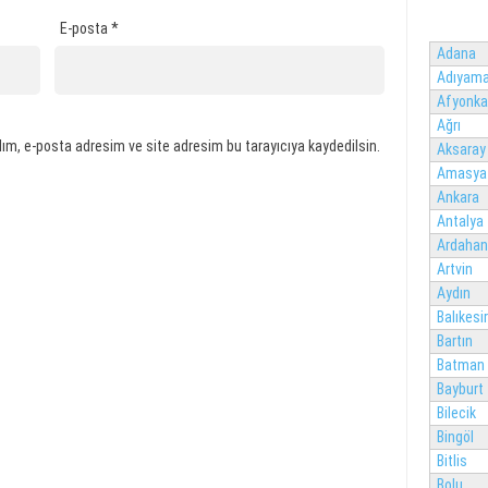
E-posta
*
Adana
Adıyam
Afyonka
Ağrı
ım, e-posta adresim ve site adresim bu tarayıcıya kaydedilsin.
Aksaray
Amasya
Ankara
Antalya
Ardahan
Artvin
Aydın
Balıkesir
Bartın
Batman
Bayburt
Bilecik
Bingöl
Bitlis
Bolu