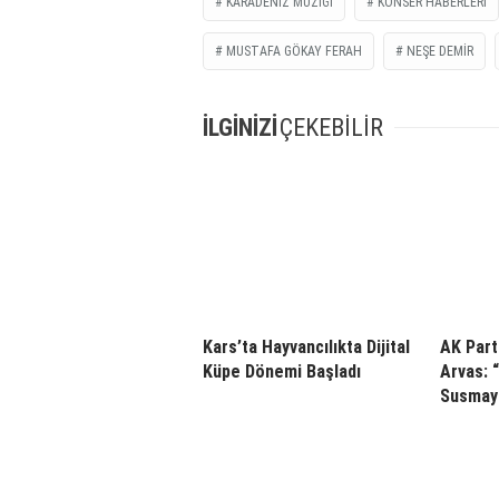
KARADENIZ MÜZIĞI
KONSER HABERLERI
MUSTAFA GÖKAY FERAH
NEŞE DEMIR
İLGİNİZİ
ÇEKEBİLİR
Kars’ta Hayvancılıkta Dijital
AK Part
Küpe Dönemi Başladı
Arvas: 
Susmay