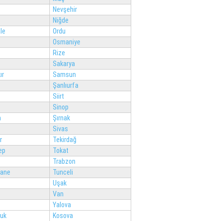
Nevşehir
Niğde
le
Ordu
Osmaniye
Rize
Sakarya
ır
Samsun
Şanlıurfa
Siirt
Sinop
n
Şırnak
Sivas
r
Tekirdağ
ep
Tokat
Trabzon
ane
Tunceli
Uşak
Van
Yalova
luk
Kosova