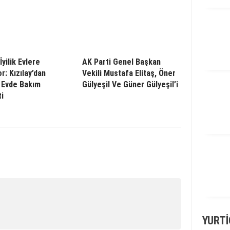
İyilik Evlere
AK Parti Genel Başkan
r: Kızılay’dan
Vekili Mustafa Elitaş, Öner
 Evde Bakım
Gülyeşil Ve Güner Gülyeşil’i
i
YURTI