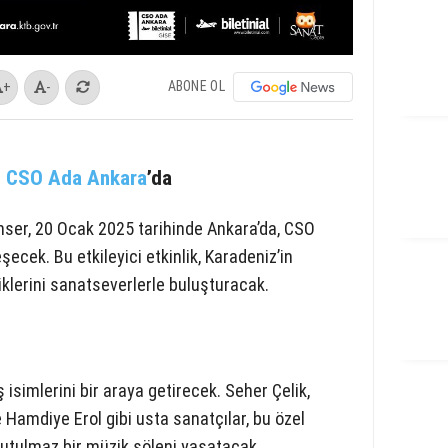
ABONE OL
+
-
i
CSO Ada Ankara
’da
onser, 20 Ocak 2025 tarihinde Ankara’da, CSO
cek. Bu etkileyici etkinlik, Karadeniz’in
liklerini sanatseverlerle buluşturacak.
isimlerini bir araya getirecek. Seher Çelik,
Hamdiye Erol gibi usta sanatçılar, bu özel
nutulmaz bir müzik şöleni yaşatacak.