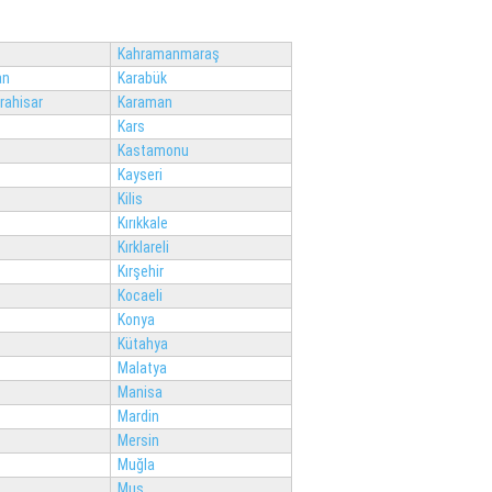
Kahramanmaraş
an
Karabük
rahisar
Karaman
Kars
Kastamonu
Kayseri
Kilis
Kırıkkale
Kırklareli
Kırşehir
Kocaeli
Konya
Kütahya
Malatya
Manisa
Mardin
Mersin
Muğla
Muş