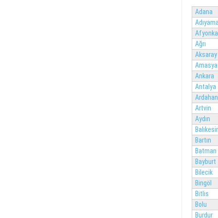
Adana
Adıyam
Afyonka
Ağrı
Aksaray
Amasya
Ankara
Antalya
Ardahan
Artvin
Aydın
Balıkesir
Bartın
Batman
Bayburt
Bilecik
Bingöl
Bitlis
Bolu
Burdur