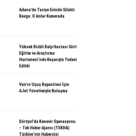
Adana’da Taziye Evinde Silahlı
Kavga: O Anlar Kamerada
Yüksek Riskli Kalp Hastası Siirt
Eğitim ve Araştırma
Hastanesi’nde Başarıyla Tedavi
Edildi
Van’ın Uçuş Kapasitesi İçin
AJet Yönetimiyle Buluşma
Dörtyol’da Kenevir Operasyonu
– Tek Haber Ajansı (TEKHA)
Türkiye’nin Habercisi