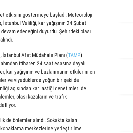
yet etkisini göstermeye başladı. Meteoroloji
 İstanbul Valiliği, kar yağışının 24 Şubat
a devam edeceğini duyurdu. Şehirdeki olası
alındı.
, İstanbul Afet Müdahale Planı (
TAMP
)
ından itibaren 24 saat esasına dayalı
pler, kar yağışının ve buzlanmanın etkilerini en
üler ve viyadüklerde yoğun bir şekilde
liği açısından kar lastiği denetimleri de
emler, olası kazaların ve trafik
efliyor.
lik de önlemler alındı. Sokakta kalan
n konaklama merkezlerine yerleştirilme