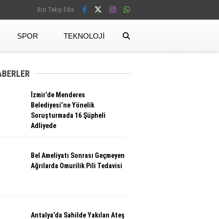
Bizi Takip Edin
SPOR
TEKNOLOJI
Facebook
ABERLER
İzmir’de Menderes
Instagram
Belediyesi’ne Yönelik
Soruşturmada 16 Şüpheli
Adliyede
Bel Ameliyatı Sonrası Geçmeyen
Ağrılarda Omurilik Pili Tedavisi
Antalya’da Sahilde Yakılan Ateş