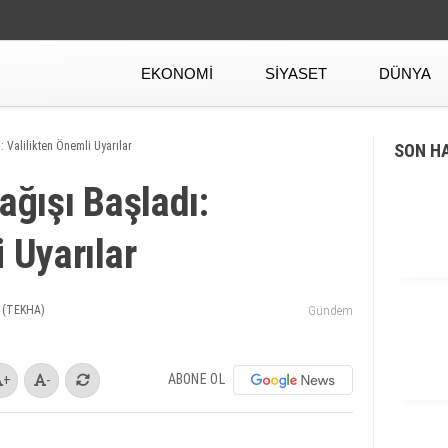
EKONOMI
SIYASET
DÜNYA
: Valilikten Önemli Uyarılar
SON H
ağışı Başladı:
 Uyarılar
 (TEKHA)
Gündem
ABONE OL
+
-