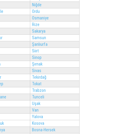
Niğde
le
Ordu
Osmaniye
Rize
Sakarya
ır
Samsun
Şanlıurfa
Siirt
Sinop
n
Şırnak
Sivas
r
Tekirdağ
ep
Tokat
Trabzon
ane
Tunceli
Uşak
Van
Yalova
luk
Kosova
nya
Bosna-Hersek