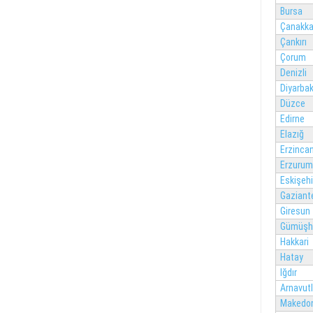
Bursa
Çanakka
Çankırı
Çorum
Denizli
Diyarbak
Düzce
Edirne
Elazığ
Erzinca
Erzurum
Eskişehi
Gaziant
Giresun
Gümüşh
Hakkari
Hatay
Iğdır
Arnavut
Makedo