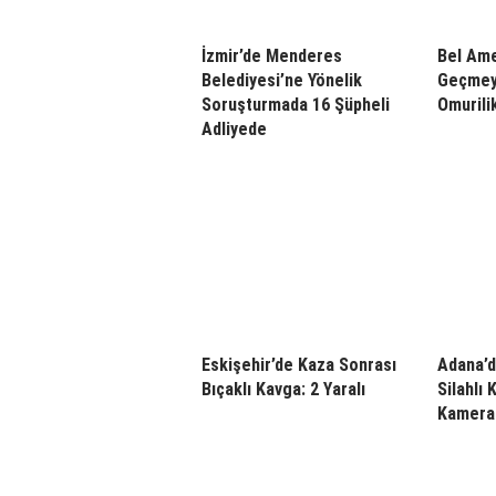
İzmir’de Menderes
Bel Ame
Belediyesi’ne Yönelik
Geçmey
Soruşturmada 16 Şüpheli
Omurilik
Adliyede
Eskişehir’de Kaza Sonrası
Adana’d
Bıçaklı Kavga: 2 Yaralı
Silahlı 
Kamera