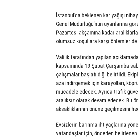
İstanbul’da beklenen kar yağışı niha
Genel Müdürlüğü’nün uyarılarına göre,
Pazartesi akşamına kadar aralıklarl
olumsuz koşullara karşı önlemler de 
Valilik tarafından yapılan açıklamada
kapsamında 19 Şubat Çarşamba sabah
çalışmalar başlatıldığı belirtildi. Eki
aza indirgemek için karayolları, köpr
mücadele edecek. Ayrıca trafik güven
aralıksız olarak devam edecek. Bu önl
aksaklıklarının önüne geçilmesini hed
Evsizlerin barınma ihtiyaçlarına yöne
vatandaşlar için, önceden belirlene