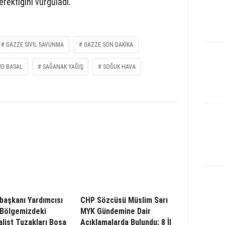
erektiğini vurguladı.
GAZZE SIVIL SAVUNMA
GAZZE SON DAKIKA
D BASAL
SAĞANAK YAĞIŞ
SOĞUK HAVA
aşkanı Yardımcısı
CHP Sözcüsü Müslim Sarı
 Bölgemizdeki
MYK Gündemine Dair
list Tuzakları Boşa
Açıklamalarda Bulundu: 8 İl