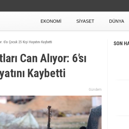
EKONOMI
SIYASET
DÜNYA
r: 6’sı Çocuk 25 Kişi Hayatını Kaybetti
SON H
ları Can Alıyor: 6’sı
yatını Kaybetti
Gündem