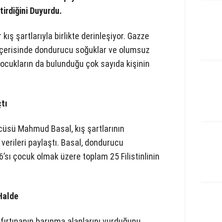
irdiğini Duyurdu.
kış şartlarıyla birlikte derinleşiyor. Gazze
 içerisinde dondurucu soğuklar ve olumsuz
çocukların da bulunduğu çok sayıda kişinin
tı
üsü Mahmud Basal, kış şartlarının
 verileri paylaştı. Basal, dondurucu
6’sı çocuk olmak üzere toplam 25 Filistinlinin
Halde
 fırtınanın barınma alanlarını vurduğunu