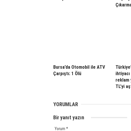
Çıkarm
Bursa’da Otomobil ile ATV
Türkiye
Çarpıştı: 1 Ölü
ihtiyacı
reklam 
TL’yi aş
YORUMLAR
Bir yanıt yazın
Yorum
*