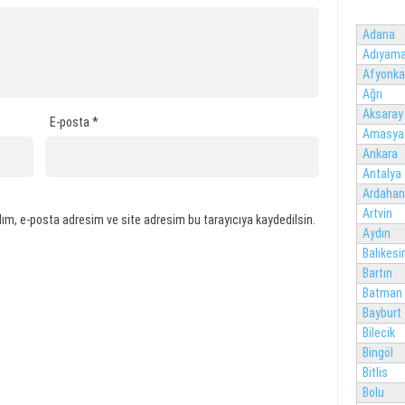
Adana
Adıyam
Afyonka
Ağrı
Aksaray
E-posta
*
Amasya
Ankara
Antalya
Ardahan
Artvin
ım, e-posta adresim ve site adresim bu tarayıcıya kaydedilsin.
Aydın
Balıkesir
Bartın
Batman
Bayburt
Bilecik
Bingöl
Bitlis
Bolu