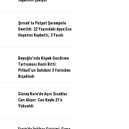
tepkisini çekiyor
Şırnak’ta Patpat Şarampole
Devrildi: 22 Yaşındaki Ayşe Ece
Hayatını Kaybetti, 3 Yaralı
Beyoğlu’nda Köpek Gezdirme
Tartışması Kanlı Bitti:
Pitbull’un Sahibini 3 Yerinden
Bıçakladı
Güney Kore’de Aşırı Sıcaklar
Can Alıyor: Can Kaybı 21’e
Yükseldi