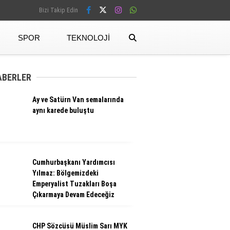
Bizi Takip Edin
SPOR
TEKNOLOJI
Facebook
ABERLER
Ay ve Satürn Van semalarında
Instagram
aynı karede buluştu
Cumhurbaşkanı Yardımcısı
Yılmaz: Bölgemizdeki
Emperyalist Tuzakları Boşa
Çıkarmaya Devam Edeceğiz
CHP Sözcüsü Müslim Sarı MYK