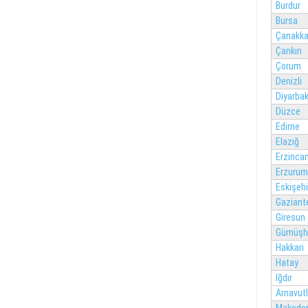
Burdur
Bursa
Çanakka
Çankırı
Çorum
Denizli
Diyarbak
Düzce
Edirne
Elazığ
Erzinca
Erzurum
Eskişehi
Gaziant
Giresun
Gümüşh
Hakkari
Hatay
Iğdır
Arnavut