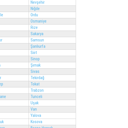
Nevşehir
Niğde
le
Ordu
Osmaniye
Rize
Sakarya
ır
Samsun
Şanlıurfa
Siirt
Sinop
n
Şırnak
Sivas
r
Tekirdağ
ep
Tokat
Trabzon
ane
Tunceli
Uşak
Van
Yalova
luk
Kosova