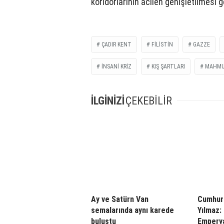
koridorlarının acilen genişletilmesi g
ÇADIR KENT
FILISTIN
GAZZE
İNSANİ KRİZ
KIŞ ŞARTLARI
MAHMU
İLGİNİZİ
ÇEKEBİLİR
Ay ve Satürn Van
Cumhurb
semalarında aynı karede
Yılmaz:
buluştu
Emperya