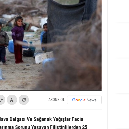
ABONE OL
+
-
 Hava Dalgası Ve Sağanak Yağışlar Facia
arınma Sorunu Yaşayan Filistinlilerden 25