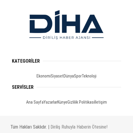
KATEGORİLER
Ekonomi
Siyaset
Dünya
Spor
Teknoloji
SERVİSLER
Ana Sayfa
Yazarlar
Künye
Gizlilik Politikası
İletişim
Tüm Hakları Saklıdır. |
Diriliş Ruhuyla Haberin Ötesine!