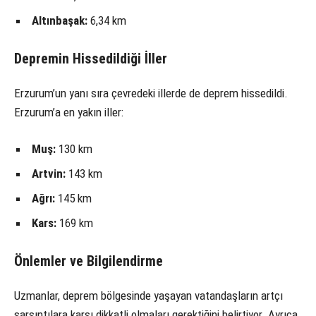
Altınbaşak:
6,34 km
Depremin Hissedildiği İller
Erzurum’un yanı sıra çevredeki illerde de deprem hissedildi.
Erzurum’a en yakın iller:
Muş:
130 km
Artvin:
143 km
Ağrı:
145 km
Kars:
169 km
Önlemler ve Bilgilendirme
Uzmanlar, deprem bölgesinde yaşayan vatandaşların artçı
sarsıntılara karşı dikkatli olmaları gerektiğini belirtiyor. Ayrıca,