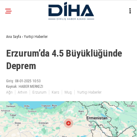
24
°
ANKARA
Ana Sayfa
›
Yurtiçi Haberler
Facebook
Erzurum’da 4.5 Büyüklüğünde
EKONOMI
Deprem
SIYASET
DÜNYA
Instagram
Giriş: 08-01-2025 10:53
Kaynak: HABER MERKEZI
SPOR
Ağrı
Artvin
Erzurum
Kars
Muş
Yurtiçi Haberler
TEKNOLOJI