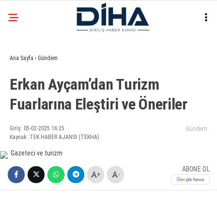
22.3
°
ANKARA
Ana Sayfa
›
Gündem
Facebook
Erkan Ayçam’dan Turizm
EKONOMI
Fuarlarına Eleştiri ve Öneriler
SIYASET
DÜNYA
Instagram
Giriş: 05-02-2025 16:25
Gündem
Kaynak: TEK HABER AJANSI (TEKHA)
SPOR
TEKNOLOJI
ABONE OL
+
-