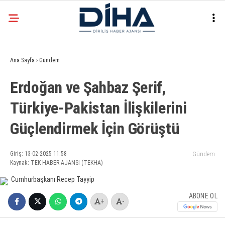
20.1
°
ANKARA
Ana Sayfa
›
Gündem
Facebook
Erdoğan ve Şahbaz Şerif,
EKONOMI
Türkiye-Pakistan İlişkilerini
SIYASET
Güçlendirmek İçin Görüştü
DÜNYA
Instagram
SPOR
Giriş: 13-02-2025 11:58
Gündem
Kaynak: TEK HABER AJANSI (TEKHA)
TEKNOLOJI
ABONE OL
+
-