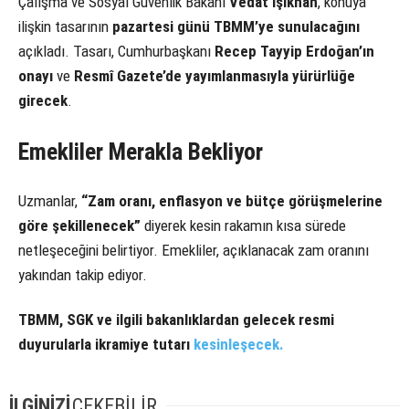
Çalışma ve Sosyal Güvenlik Bakanı
Vedat Işıkhan
, konuya
ilişkin tasarının
pazartesi günü TBMM’ye sunulacağını
açıkladı. Tasarı, Cumhurbaşkanı
Recep Tayyip Erdoğan’ın
onayı
ve
Resmî Gazete’de yayımlanmasıyla yürürlüğe
girecek
.
Emekliler Merakla Bekliyor
Uzmanlar,
“Zam oranı, enflasyon ve bütçe görüşmelerine
göre şekillenecek”
diyerek kesin rakamın kısa sürede
netleşeceğini belirtiyor. Emekliler, açıklanacak zam oranını
yakından takip ediyor.
TBMM, SGK ve ilgili bakanlıklardan gelecek resmi
duyurularla ikramiye tutarı
kesinleşecek.
İLGİNİZİ
ÇEKEBİLİR