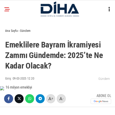
28.5
°
ANKARA
Ana Sayfa
›
Gündem
Facebook
Emeklilere Bayram İkramiyesi
EKONOMI
Zammı Gündemde: 2025’te Ne
SIYASET
Kadar Olacak?
DÜNYA
Instagram
SPOR
Giriş: 09-03-2025 12:20
Gündem
TEKNOLOJI
ABONE OL
+
-