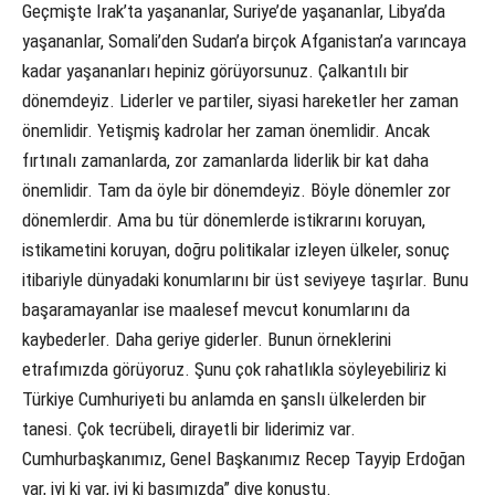
Geçmişte Irak’ta yaşananlar, Suriye’de yaşananlar, Libya’da
yaşananlar, Somali’den Sudan’a birçok Afganistan’a varıncaya
kadar yaşananları hepiniz görüyorsunuz. Çalkantılı bir
dönemdeyiz. Liderler ve partiler, siyasi hareketler her zaman
önemlidir. Yetişmiş kadrolar her zaman önemlidir. Ancak
fırtınalı zamanlarda, zor zamanlarda liderlik bir kat daha
önemlidir. Tam da öyle bir dönemdeyiz. Böyle dönemler zor
dönemlerdir. Ama bu tür dönemlerde istikrarını koruyan,
istikametini koruyan, doğru politikalar izleyen ülkeler, sonuç
itibariyle dünyadaki konumlarını bir üst seviyeye taşırlar. Bunu
başaramayanlar ise maalesef mevcut konumlarını da
kaybederler. Daha geriye giderler. Bunun örneklerini
etrafımızda görüyoruz. Şunu çok rahatlıkla söyleyebiliriz ki
Türkiye Cumhuriyeti bu anlamda en şanslı ülkelerden bir
tanesi. Çok tecrübeli, dirayetli bir liderimiz var.
Cumhurbaşkanımız, Genel Başkanımız Recep Tayyip Erdoğan
var, iyi ki var, iyi ki başımızda” diye konuştu.