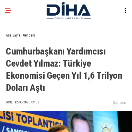
29.6
°
ANKARA
Ana Sayfa
›
Gündem
Facebook
Cumhurbaşkanı Yardımcısı
EKONOMI
Cevdet Yılmaz: Türkiye
SIYASET
Ekonomisi Geçen Yıl 1,6 Trilyon
DÜNYA
Instagram
SPOR
Doları Aştı
TEKNOLOJI
Giriş: 12-06-2026 09:58
Gündem