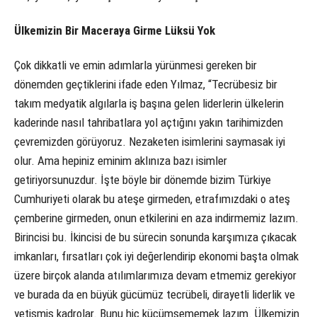
Ülkemizin Bir Maceraya Girme Lüksü Yok
Çok dikkatli ve emin adımlarla yürünmesi gereken bir
dönemden geçtiklerini ifade eden Yılmaz, “Tecrübesiz bir
takım medyatik algılarla iş başına gelen liderlerin ülkelerin
kaderinde nasıl tahribatlara yol açtığını yakın tarihimizden
çevremizden görüyoruz. Nezaketen isimlerini saymasak iyi
olur. Ama hepiniz eminim aklınıza bazı isimler
getiriyorsunuzdur. İşte böyle bir dönemde bizim Türkiye
Cumhuriyeti olarak bu ateşe girmeden, etrafımızdaki o ateş
çemberine girmeden, onun etkilerini en aza indirmemiz lazım.
Birincisi bu. İkincisi de bu sürecin sonunda karşımıza çıkacak
imkanları, fırsatları çok iyi değerlendirip ekonomi başta olmak
üzere birçok alanda atılımlarımıza devam etmemiz gerekiyor
ve burada da en büyük gücümüz tecrübeli, dirayetli liderlik ve
yetişmiş kadrolar. Bunu hiç küçümsememek lazım. Ülkemizin