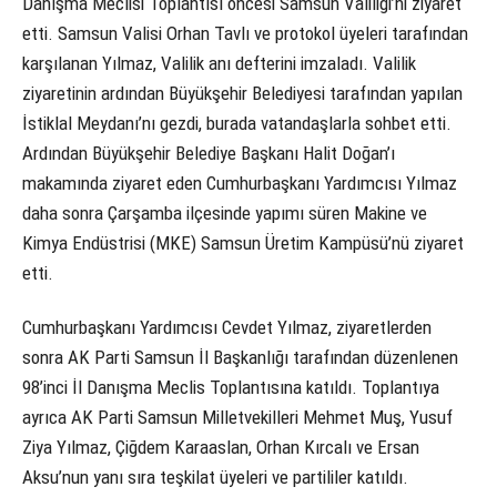
Danışma Meclisi Toplantısı öncesi Samsun Valiliği’ni ziyaret
etti. Samsun Valisi Orhan Tavlı ve protokol üyeleri tarafından
karşılanan Yılmaz, Valilik anı defterini imzaladı. Valilik
ziyaretinin ardından Büyükşehir Belediyesi tarafından yapılan
İstiklal Meydanı’nı gezdi, burada vatandaşlarla sohbet etti.
Ardından Büyükşehir Belediye Başkanı Halit Doğan’ı
makamında ziyaret eden Cumhurbaşkanı Yardımcısı Yılmaz
daha sonra Çarşamba ilçesinde yapımı süren Makine ve
Kimya Endüstrisi (MKE) Samsun Üretim Kampüsü’nü ziyaret
etti.
Cumhurbaşkanı Yardımcısı Cevdet Yılmaz, ziyaretlerden
sonra AK Parti Samsun İl Başkanlığı tarafından düzenlenen
98’inci İl Danışma Meclis Toplantısına katıldı. Toplantıya
ayrıca AK Parti Samsun Milletvekilleri Mehmet Muş, Yusuf
Ziya Yılmaz, Çiğdem Karaaslan, Orhan Kırcalı ve Ersan
Aksu’nun yanı sıra teşkilat üyeleri ve partililer katıldı.