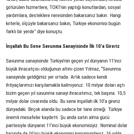
götürülen hizmetlere, TOKİ’nin yaptığı konutlardan, sosyal
yardımlara, desteklere neresinden bakarsanız bakın. Hangi
kriterle, ölçüyle bakarsanız bakın, Türkiye ekonomisi bugün
farklı bir yerde” diye konuştu.
İnşallah Bu Sene Savunma Sanayisinde İlk 10’a Gireriz
Savunma sanayisinde Türkiye’nin geçen yıl dünyanın 11’inci
büyük ihracatçısı olduğunun altını çizen Yılmaz, “Savunma
sanayinde geldiğimiz yer ortada. Artık sadece kendi
ihtiyaçlarımızı karşılamakla kalmıyoruz. 10 milyar doları aştı
bizim geçen yıl savunma sanayi ihracatımız, tek başına. 10,5
milyar dolar civarında oldu. Bu sene inşallah ilk 10’a gireriz
dünyadaki. Birçok alanda bu sadece bir tane örneği. Türkiye
önemli mesafeler kaydetti. Şu anda satın alma gücü
paritesiyle dünyanın 11’inci büyük ekonomisiyiz. Nominal dolar
bazında da 16’ncı büyük ekonomisi konumundayız. 16 yıldır