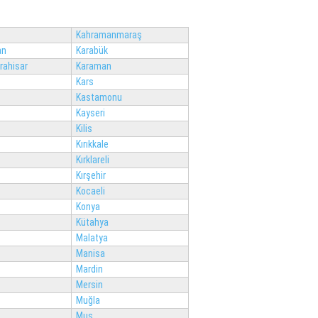
Kahramanmaraş
an
Karabük
rahisar
Karaman
Kars
Kastamonu
Kayseri
Kilis
Kırıkkale
Kırklareli
Kırşehir
Kocaeli
Konya
Kütahya
Malatya
Manisa
Mardin
Mersin
Muğla
Muş