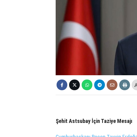
Şehit Astsubay İçin Taziye Mesajı
Cumhurbaşkanı Recep Tayyip Erdoğ