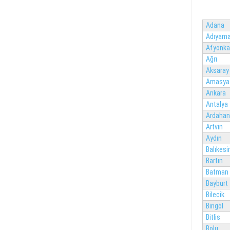
Adana
Adıyam
Afyonka
Ağrı
Aksaray
Amasya
Ankara
Antalya
Ardahan
Artvin
Aydın
Balıkesir
Bartın
Batman
Bayburt
Bilecik
Bingöl
Bitlis
Bolu