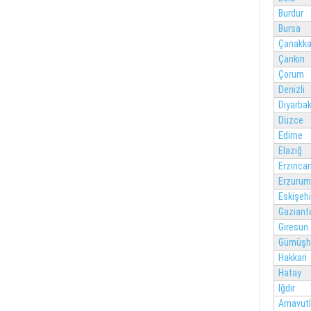
Burdur
Bursa
Çanakka
Çankırı
Çorum
Denizli
Diyarbak
Düzce
Edirne
Elazığ
Erzinca
Erzurum
Eskişehi
Gaziant
Giresun
Gümüşh
Hakkari
Hatay
Iğdır
Arnavut