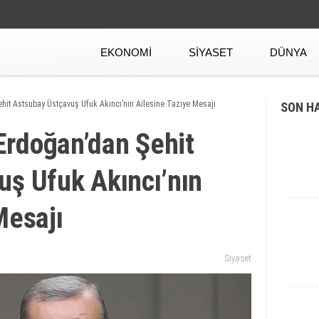
EKONOMI
SIYASET
DÜNYA
it Astsubay Üstçavuş Ufuk Akıncı’nın Ailesine Taziye Mesajı
SON H
rdoğan’dan Şehit
uş Ufuk Akıncı’nın
Mesajı
Siyaset