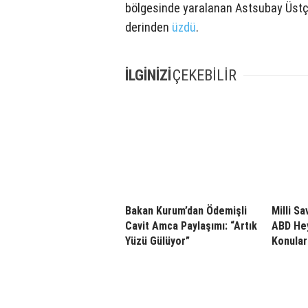
bölgesinde yaralanan Astsubay Üstçav
derinden
üzdü
.
İLGİNİZİ
ÇEKEBİLİR
Bakan Kurum’dan Ödemişli
Milli S
Cavit Amca Paylaşımı: “Artık
ABD Hey
Yüzü Gülüyor”
Konular