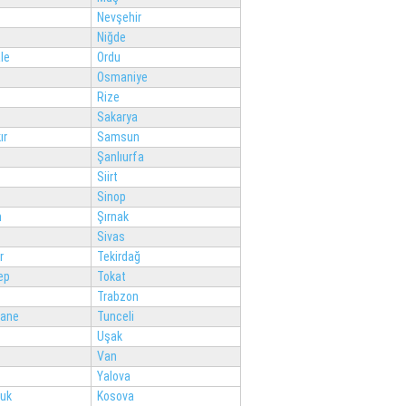
Nevşehir
Niğde
le
Ordu
Osmaniye
Rize
Sakarya
ır
Samsun
Şanlıurfa
Siirt
Sinop
n
Şırnak
Sivas
r
Tekirdağ
ep
Tokat
Trabzon
ane
Tunceli
Uşak
Van
Yalova
luk
Kosova