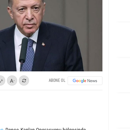
ABONE OL
+
-
an
, Pençe-Kaplan Operasyonu bölgesinde