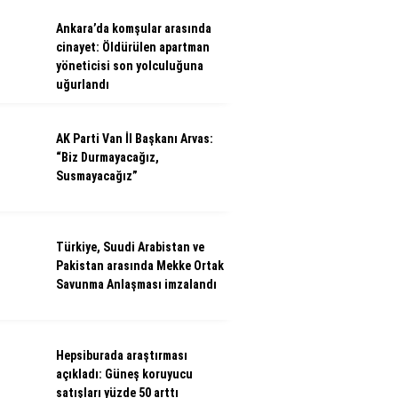
Ankara’da komşular arasında
cinayet: Öldürülen apartman
yöneticisi son yolculuğuna
uğurlandı
AK Parti Van İl Başkanı Arvas:
“Biz Durmayacağız,
Susmayacağız”
Türkiye, Suudi Arabistan ve
Pakistan arasında Mekke Ortak
Savunma Anlaşması imzalandı
Hepsiburada araştırması
açıkladı: Güneş koruyucu
satışları yüzde 50 arttı