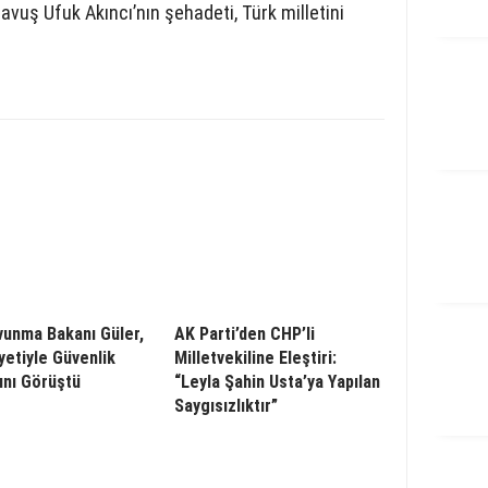
uş Ufuk Akıncı’nın şehadeti, Türk milletini
avunma Bakanı Güler,
AK Parti’den CHP’li
etiyle Güvenlik
Milletvekiline Eleştiri:
ını Görüştü
“Leyla Şahin Usta’ya Yapılan
Saygısızlıktır”