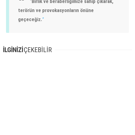
“
Birlik ve beraberliğimize sahip çıkarak,
terörün ve provokasyonların önüne
geçeceğiz.
”
İLGİNİZİ
ÇEKEBİLİR