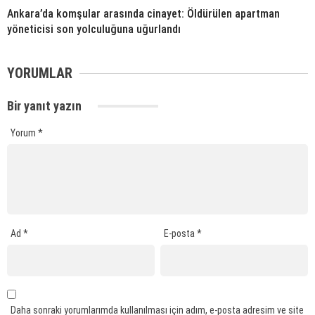
Ankara’da komşular arasında cinayet: Öldürülen apartman
yöneticisi son yolculuğuna uğurlandı
YORUMLAR
Bir yanıt yazın
Yorum
*
Ad
*
E-posta
*
Daha sonraki yorumlarımda kullanılması için adım, e-posta adresim ve site