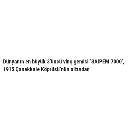
Dünyanın en büyük 3’üncü vinç gemisi ‘SAIPEM 7000’,
1915 Çanakkale Köprüsü’nün altından