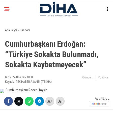
21.8
°
ANKARA
Ana Sayfa
›
Gündem
Facebook
Cumhurbaşkanı Erdoğan:
EKONOMI
“Türkiye Sokakta Bulunmadı,
SIYASET
Sokakta Kaybetmeyecek”
DÜNYA
Instagram
SPOR
Giriş: 22-03-2025 10:18
Gündem
Politika
Kaynak: TEK HABER AJANSI (TEKHA)
TEKNOLOJI
ABONE OL
+
-