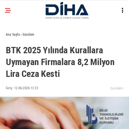
30.1
°
ANKARA
Ana Sayfa
›
Gündem
Facebook
BTK 2025 Yılında Kurallara
EKONOMI
Uymayan Firmalara 8,2 Milyon
SIYASET
Lira Ceza Kesti
DÜNYA
Instagram
SPOR
Giriş: 12-06-2026 13:23
Gündem
TEKNOLOJI