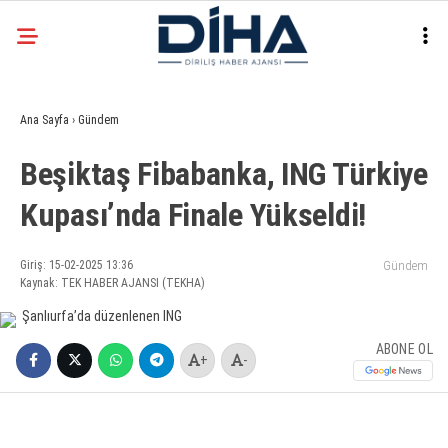
20.1
°
ANKARA
Ana Sayfa
›
Gündem
Facebook
Beşiktaş Fibabanka, ING Türkiye
EKONOMI
Kupası’nda Finale Yükseldi!
SIYASET
DÜNYA
Instagram
Giriş: 15-02-2025 13:36
Gündem
Kaynak: TEK HABER AJANSI (TEKHA)
SPOR
TEKNOLOJI
ABONE OL
+
-