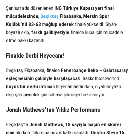
Şanlıurfa’da düzenlenen
ING Türkiye Kupası yarı final
mücadelesinde
,
Beşiktaş
Fibabanka
,
Mersin Spor
Kulübü’nü 83-63 mağlup ederek
finale yükseldi. Siyah-
beyazlı ekip,
farklı galibiyetiyle
finalde kupa için mücadele
etme hakkı kazandı.
Finalde Derbi Heyecanı!
Beşiktaş Fibabanka, finalde
Fenerbahçe Beko – Galatasaray
eşleşmesinin galibiyle karşılaşacak
. Basketbolseverleri
büyük bir derbi ihtimali
heyecanlandırırken, siyah-beyazlı
ekip şampiyonluk için sahaya çıkmaya hazırlanıyor.
Jonah Mathews’tan Yıldız Performans
Beşiktaş’ta
Jonah Mathews
,
18 sayıyla maçın en skorer
ismi
olurken, takımına büyük katkı sağladı.
Dustin Sleva 15,