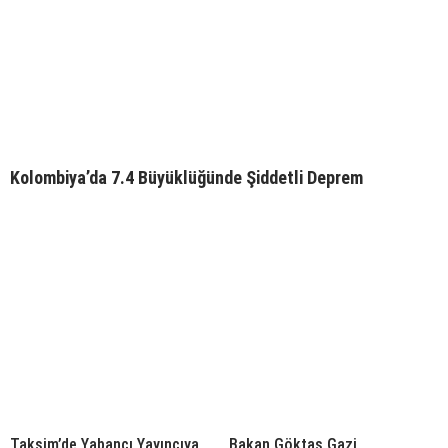
Kolombiya’da 7.4 Büyüklüğünde Şiddetli Deprem
Taksim’de Yabancı Yayıncıya
Bakan Göktaş Gazi