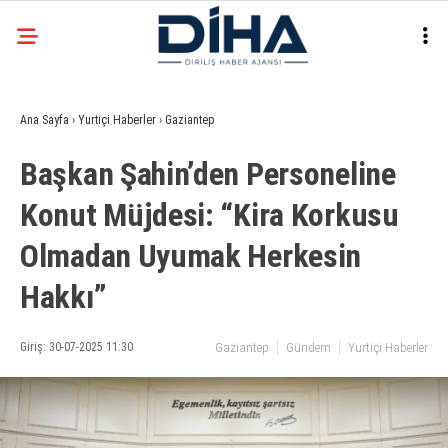
25.7
°
ANKARA
Ana Sayfa
›
Yurtiçi Haberler
›
Gaziantep
Facebook
Başkan Şahin’den Personeline
EKONOMI
Konut Müjdesi: “Kira Korkusu
SIYASET
Olmadan Uyumak Herkesin
DÜNYA
Instagram
SPOR
Hakkı”
TEKNOLOJI
Giriş: 30-07-2025 11:30
Gaziantep
Gündem
Yurtiçi Haberler