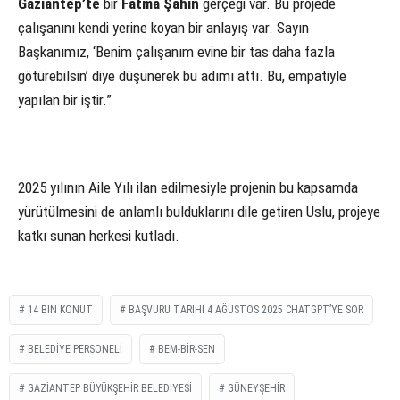
Gaziantep’te
bir
Fatma Şahin
gerçeği var. Bu projede
çalışanını kendi yerine koyan bir anlayış var. Sayın
Başkanımız, ‘Benim çalışanım evine bir tas daha fazla
götürebilsin’ diye düşünerek bu adımı attı. Bu, empatiyle
yapılan bir iştir.”
2025 yılının Aile Yılı ilan edilmesiyle projenin bu kapsamda
yürütülmesini de anlamlı bulduklarını dile getiren Uslu, projeye
katkı sunan herkesi kutladı.
14 BIN KONUT
BAŞVURU TARIHI 4 AĞUSTOS 2025 CHATGPT’YE SOR
BELEDIYE PERSONELI
BEM-BİR-SEN
GAZIANTEP BÜYÜKŞEHIR BELEDIYESI
GÜNEYŞEHIR