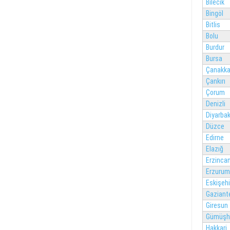
Bilecik
Bingöl
Bitlis
Bolu
Burdur
Bursa
Çanakka
Çankırı
Çorum
Denizli
Diyarbak
Düzce
Edirne
Elazığ
Erzinca
Erzurum
Eskişehi
Gaziant
Giresun
Gümüşh
Hakkari