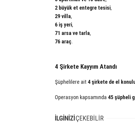
2 büyük et entegre tesisi
,
29 villa
,
6 iş yeri
,
71 arsa ve tarla
,
76 araç
.
4 Şirkete Kayyım Atandı
Şüphelilere ait
4 şirkete de el konul
Operasyon kapsamında
45 şüpheli g
İLGİNİZİ
ÇEKEBİLİR