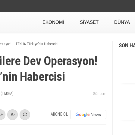
EKONOMI
SIYASET
DÜNYA
erasyon! – TEKHA Türkiye’nin Habercisi
SON H
ilere Dev Operasyon!
nin Habercisi
 (TEKHA)
Gündem
ABONE OL
+
-