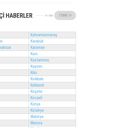
ÇI HABERLER
TÜMÜ
Kahramanmaraş
an
Karabük
rahisar
Karaman
Kars
Kastamonu
Kayseri
Kilis
Kırıkkale
Kırklareli
Kırşehir
Kocaeli
Konya
Kütahya
Malatya
Manisa