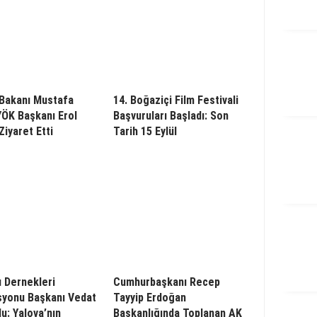
i Bakanı Mustafa
14. Boğaziçi Film Festivali
 YÖK Başkanı Erol
Başvuruları Başladı: Son
Ziyaret Etti
Tarih 15 Eylül
 Dernekleri
Cumhurbaşkanı Recep
yonu Başkanı Vedat
Tayyip Erdoğan
u: Yalova’nın
Başkanlığında Toplanan AK