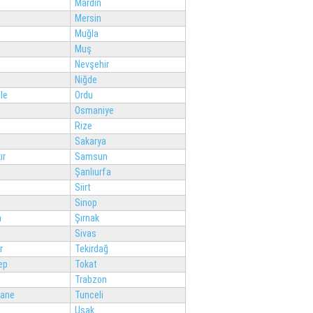
Mardin
Mersin
Muğla
Muş
Nevşehir
Niğde
le
Ordu
Osmaniye
Rize
Sakarya
ır
Samsun
Şanlıurfa
Siirt
Sinop
n
Şırnak
Sivas
r
Tekirdağ
ep
Tokat
Trabzon
ane
Tunceli
Uşak