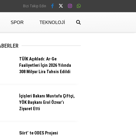
Bizi Takip Edin
SPOR
TEKNOLOJI
Facebook
ABERLER
TÜİK Açıkladı: Ar-Ge
Instagram
Faaliyetleri İçin 2026 Yılında
308 Milyar Lira Tahsis Edildi
İçişleri Bakanı Mustafa Çiftçi,
YÖK Başkanı Erol Özvar’ı
Ziyaret Etti
Siirt’ te ODES Projesi