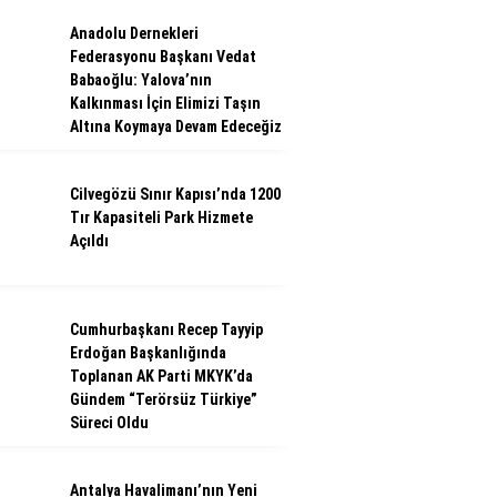
Anadolu Dernekleri
Federasyonu Başkanı Vedat
Babaoğlu: Yalova’nın
Kalkınması İçin Elimizi Taşın
Altına Koymaya Devam Edeceğiz
Cilvegözü Sınır Kapısı’nda 1200
Tır Kapasiteli Park Hizmete
Açıldı
Cumhurbaşkanı Recep Tayyip
Erdoğan Başkanlığında
Toplanan AK Parti MKYK’da
Gündem “Terörsüz Türkiye”
Süreci Oldu
Antalya Havalimanı’nın Yeni