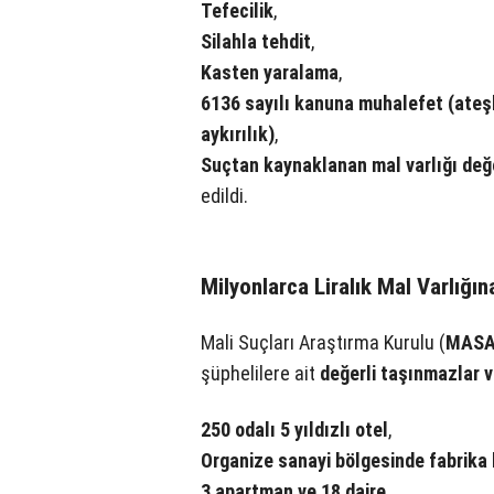
Tefecilik
,
Silahla tehdit
,
Kasten yaralama
,
6136 sayılı kanuna muhalefet (ateşli 
aykırılık)
,
Suçtan kaynaklanan mal varlığı değ
edildi.
Milyonlarca Liralık Mal Varlığın
Mali Suçları Araştırma Kurulu (
MAS
şüphelilere ait
değerli taşınmazlar v
250 odalı 5 yıldızlı otel
,
Organize sanayi bölgesinde fabrika
3 apartman ve 18 daire
,