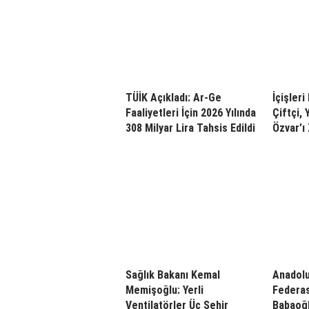
TÜİK Açıkladı: Ar-Ge
İçişler
Faaliyetleri İçin 2026 Yılında
Çiftçi,
308 Milyar Lira Tahsis Edildi
Özvar’ı 
Sağlık Bakanı Kemal
Anadolu
Memişoğlu: Yerli
Federas
Ventilatörler Üç Şehir
Babaoğl