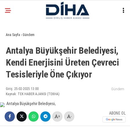
30.1
°
ANKARA
Ana Sayfa
›
Gündem
Facebook
Antalya Büyükşehir Belediyesi,
EKONOMI
Kendi Enerjisini Üreten Çevreci
SIYASET
Tesisleriyle Öne Çıkıyor
DÜNYA
Instagram
SPOR
Giriş: 25-02-2025 13:00
Gündem
Kaynak: TEK HABER AJANSI (TEKHA)
TEKNOLOJI
ABONE OL
+
-