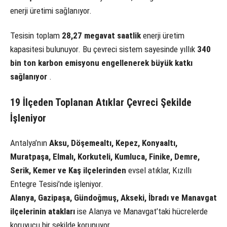
enerji üretimi sağlanıyor.
Tesisin toplam
28,27 megavat saatlik
enerji üretim
kapasitesi bulunuyor. Bu çevreci sistem sayesinde yıllık
340
bin ton karbon emisyonu engellenerek büyük katkı
sağlanıyor
.
19 İlçeden Toplanan Atıklar Çevreci Şekilde
İşleniyor
Antalya’nın
Aksu, Döşemealtı, Kepez, Konyaaltı,
Muratpaşa, Elmalı, Korkuteli, Kumluca, Finike, Demre,
Serik, Kemer ve Kaş ilçelerinden
evsel atıklar, Kızıllı
Entegre Tesisi’nde işleniyor.
Alanya, Gazipaşa, Gündoğmuş, Akseki, İbradı ve Manavgat
ilçelerinin atakları
ise Alanya ve Manavgat’taki hücrelerde
koruyucu bir şekilde korunuyor.