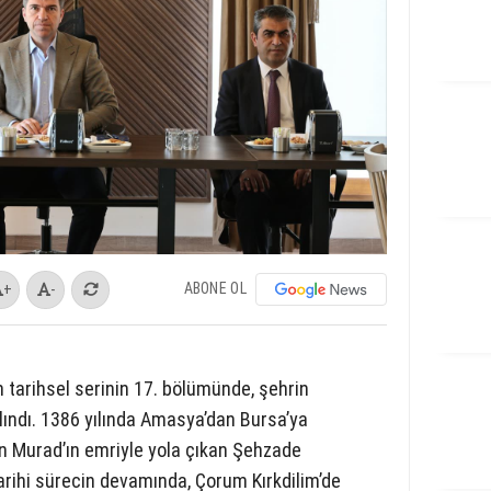
ABONE OL
+
-
n tarihsel serinin 17. bölümünde, şehrin
lındı. 1386 yılında Amasya’dan Bursa’ya
n Murad’ın emriyle yola çıkan Şehzade
arihi sürecin devamında, Çorum Kırkdilim’de