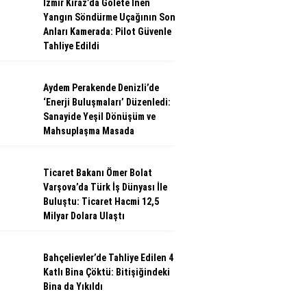
İzmir Kiraz’da Gölete İnen
Yangın Söndürme Uçağının Son
Anları Kamerada: Pilot Güvenle
Tahliye Edildi
Aydem Perakende Denizli’de
‘Enerji Buluşmaları’ Düzenledi:
Sanayide Yeşil Dönüşüm ve
Mahsuplaşma Masada
Ticaret Bakanı Ömer Bolat
Varşova’da Türk İş Dünyası İle
Buluştu: Ticaret Hacmi 12,5
Milyar Dolara Ulaştı
Bahçelievler’de Tahliye Edilen 4
Katlı Bina Çöktü: Bitişiğindeki
Bina da Yıkıldı