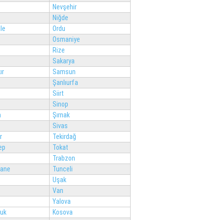
Nevşehir
Niğde
le
Ordu
Osmaniye
Rize
Sakarya
ır
Samsun
Şanlıurfa
Siirt
Sinop
n
Şırnak
Sivas
r
Tekirdağ
ep
Tokat
Trabzon
ane
Tunceli
Uşak
Van
Yalova
luk
Kosova