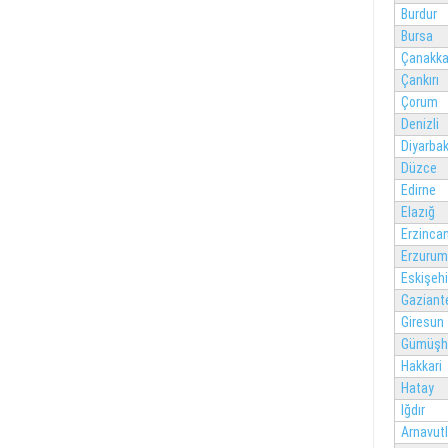
Burdur
Bursa
Çanakka
Çankırı
Çorum
Denizli
Diyarbak
Düzce
Edirne
Elazığ
Erzinca
Erzurum
Eskişehi
Gaziant
Giresun
Gümüşh
Hakkari
Hatay
Iğdır
Arnavut