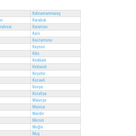
Kahramanmaraş
an
Karabük
rahisar
Karaman
Kars
Kastamonu
Kayseri
Kilis
Kırıkkale
Kırklareli
Kırşehir
Kocaeli
Konya
Kütahya
Malatya
Manisa
Mardin
Mersin
Muğla
Muş