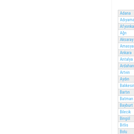
Adana
Adıyam
Afyonka
Ağrı
Aksaray
Amasya
Ankara
Antalya
Ardahan
Artvin
Aydın
Balıkesir
Bartın
Batman
Bayburt
Bilecik
Bingöl
Bitlis
Bolu