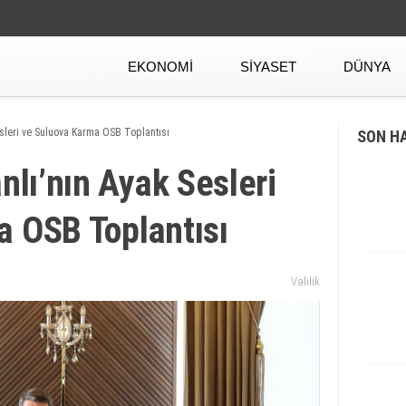
EKONOMI
SIYASET
DÜNYA
leri ve Suluova Karma OSB Toplantısı
SON H
lı’nın Ayak Sesleri
a OSB Toplantısı
Valilik