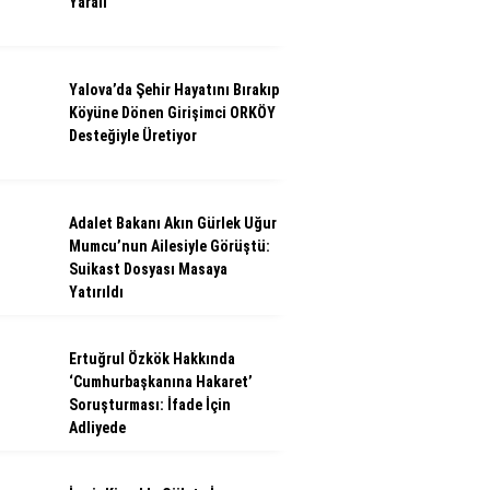
Yaralı
Yalova’da Şehir Hayatını Bırakıp
Köyüne Dönen Girişimci ORKÖY
Desteğiyle Üretiyor
Adalet Bakanı Akın Gürlek Uğur
Mumcu’nun Ailesiyle Görüştü:
Suikast Dosyası Masaya
Yatırıldı
Ertuğrul Özkök Hakkında
‘Cumhurbaşkanına Hakaret’
Soruşturması: İfade İçin
Adliyede