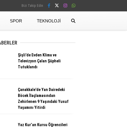
Bizi Takip Edin
SPOR
TEKNOLOJI
Facebook
ABERLER
Şişli’de Evden Klima ve
Instagram
Televizyon Çalan Şüpheli
Tutuklandı
Çanakkale’de Yan Dairedeki
Böcek İlaçlamasından
Zehirlenen 9 Yaşındaki Yusuf
Yaşamını Yitirdi
Yaz Kur’an Kursu Öğrencileri