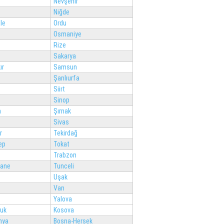
Nevşehir
Niğde
le
Ordu
Osmaniye
Rize
Sakarya
ır
Samsun
Şanlıurfa
Siirt
Sinop
n
Şırnak
Sivas
r
Tekirdağ
ep
Tokat
Trabzon
ane
Tunceli
Uşak
Van
Yalova
luk
Kosova
nya
Bosna-Hersek