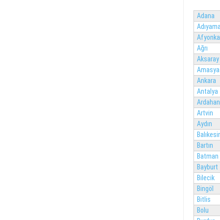
Adana
Adıyam
Afyonka
Ağrı
Aksaray
Amasya
Ankara
Antalya
Ardahan
Artvin
Aydın
Balıkesir
Bartın
Batman
Bayburt
Bilecik
Bingöl
Bitlis
Bolu