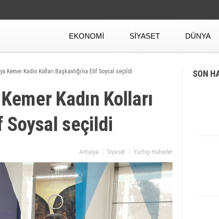
EKONOMI
SIYASET
DÜNYA
lya Kemer Kadın Kolları Başkanlığı’na Elif Soysal seçildi
SON H
 Kemer Kadın Kolları
f Soysal seçildi
Antalya
Siyaset
Yurtiçi Haberler