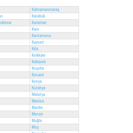
Kahramanmaraş
an
Karabük
rahisar
Karaman
Kars
Kastamonu
Kayseri
Kilis
Kırıkkale
Kırklareli
Kırşehir
Kocaeli
Konya
Kütahya
Malatya
Manisa
Mardin
Mersin
Muğla
Muş