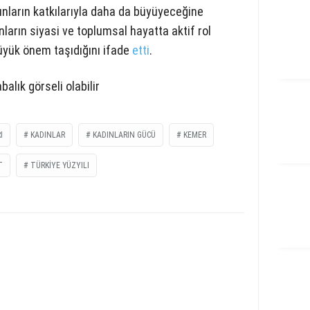
dınların katkılarıyla daha da büyüyeceğine
ınların siyasi ve toplumsal hayatta aktif rol
büyük önem taşıdığını ifade
etti
.
I
KADINLAR
KADINLARIN GÜCÜ
KEMER
T
TÜRKIYE YÜZYILI