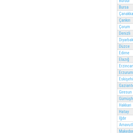
Burdur
Bursa
Çanakka
Çankırı
Çorum
Denizli
Diyarbak
Düzce
Edirne
Elazığ
Erzinca
Erzurum
Eskişehi
Gaziant
Giresun
Gümüşh
Hakkari
Hatay
Iğdır
Arnavut
Makedo