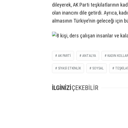
dileyerek, AK Parti teşkilatlarının ka
olan inancını dile getirdi. Ayrıca, kad
almasının Türkiye’nin geleceği için 
AK PARTI
ANTALYA
KADIN KOLLAR
SIYASI ETKINLIK
SOYSAL
TEŞKILA
İLGİNİZİ
ÇEKEBİLİR