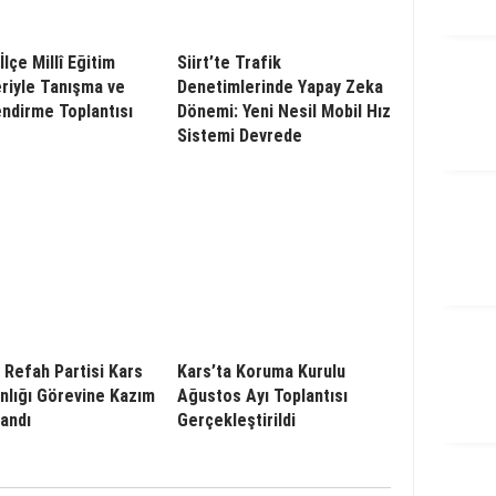
İlçe Millî Eğitim
Siirt’te Trafik
riyle Tanışma ve
Denetimlerinde Yapay Zeka
ndirme Toplantısı
Dönemi: Yeni Nesil Mobil Hız
Sistemi Devrede
 Refah Partisi Kars
Kars’ta Koruma Kurulu
anlığı Görevine Kazım
Ağustos Ayı Toplantısı
tandı
Gerçekleştirildi