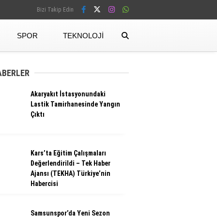
Bizi Takip Edin
SPOR
TEKNOLOJI
Facebook
ABERLER
Akaryakıt İstasyonundaki
Instagram
Lastik Tamirhanesinde Yangın
Çıktı
Kars’ta Eğitim Çalışmaları
Değerlendirildi – Tek Haber
Ajansı (TEKHA) Türkiye’nin
Habercisi
Samsunspor’da Yeni Sezon