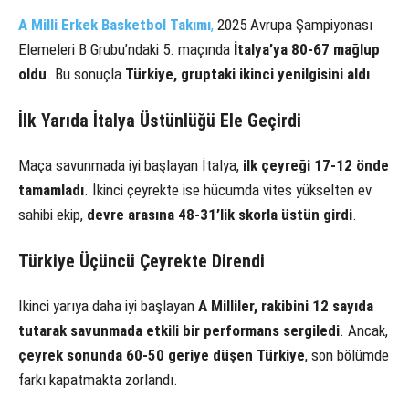
A Milli Erkek Basketbol Takımı
,
2025 Avrupa Şampiyonası
Elemeleri B Grubu’ndaki 5. maçında
İtalya’ya 80-67 mağlup
oldu
. Bu sonuçla
Türkiye, gruptaki ikinci yenilgisini aldı
.
İlk Yarıda İtalya Üstünlüğü Ele Geçirdi
Maça savunmada iyi başlayan İtalya,
ilk çeyreği 17-12 önde
tamamladı
. İkinci çeyrekte ise hücumda vites yükselten ev
sahibi ekip,
devre arasına 48-31’lik skorla üstün girdi
.
Türkiye Üçüncü Çeyrekte Direndi
İkinci yarıya daha iyi başlayan
A Milliler, rakibini 12 sayıda
tutarak savunmada etkili bir performans sergiledi
. Ancak,
çeyrek sonunda 60-50 geriye düşen Türkiye
, son bölümde
farkı kapatmakta zorlandı.