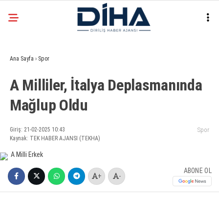
20.7
°
ANKARA
Ana Sayfa
›
Spor
Facebook
A Milliler, İtalya Deplasmanında
EKONOMI
Mağlup Oldu
SIYASET
DÜNYA
Instagram
Giriş: 21-02-2025 10:43
Spor
Kaynak: TEK HABER AJANSI (TEKHA)
SPOR
TEKNOLOJI
ABONE OL
+
-