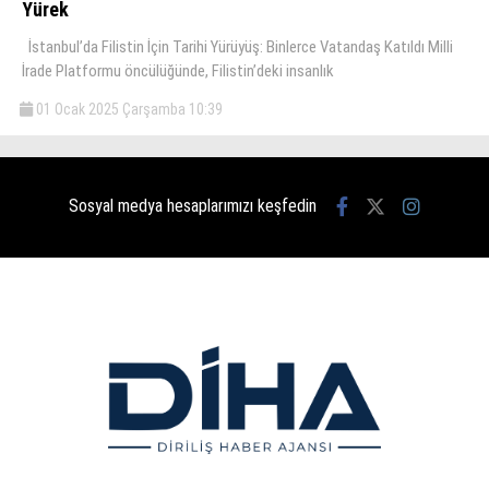
Yürek
İstanbul’da Filistin İçin Tarihi Yürüyüş: Binlerce Vatandaş Katıldı Milli
İrade Platformu öncülüğünde, Filistin’deki insanlık
01 Ocak 2025 Çarşamba 10:39
Sosyal medya hesaplarımızı keşfedin