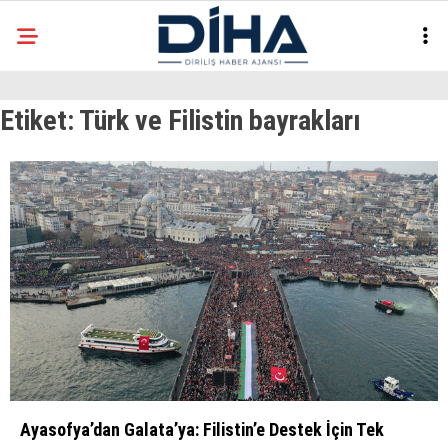
22.9
°
ANKARA
Etiket:
Türk ve Filistin bayrakları
Facebook
EKONOMI
SIYASET
DÜNYA
Instagram
SPOR
TEKNOLOJI
Ayasofya’dan Galata’ya: Filistin’e Destek İçin Tek