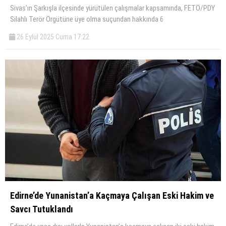
Sivas’ın Şarkışla ilçesinde yürütülen çalışmalar kapsamında, FETÖ/PDY
Silahlı Terör Örgütüne üye olma suçundan hakkında 6
26 Eylül 2025 Cuma 17:22
Edirne’de Yunanistan’a Kaçmaya Çalışan Eski Hakim ve
Savcı Tutuklandı