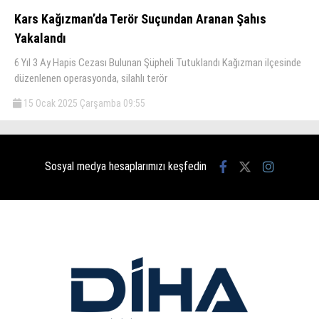
Kars Kağızman’da Terör Suçundan Aranan Şahıs
Yakalandı
6 Yıl 3 Ay Hapis Cezası Bulunan Şüpheli Tutuklandı Kağızman ilçesinde
düzenlenen operasyonda, silahlı terör
15 Ocak 2025 Çarşamba 09:55
Sosyal medya hesaplarımızı keşfedin