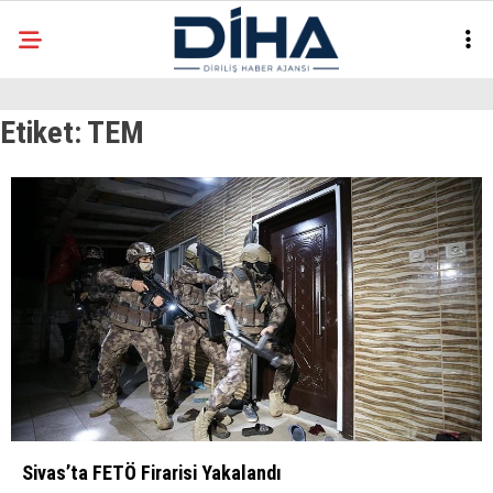
26.8
°
ANKARA
Etiket:
TEM
Facebook
EKONOMI
SIYASET
DÜNYA
Instagram
SPOR
TEKNOLOJI
Sivas’ta FETÖ Firarisi Yakalandı