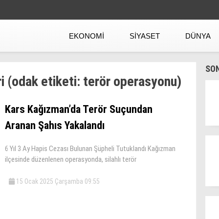
EKONOMI
SIYASET
DÜNYA
SO
i (odak etiketi: terör operasyonu)
Kars Kağızman’da Terör Suçundan
Aranan Şahıs Yakalandı
6 Yıl 3 Ay Hapis Cezası Bulunan Şüpheli Tutuklandı Kağızman
ilçesinde düzenlenen operasyonda, silahlı terör
15 Ocak 2025 Çarşamba 09:55