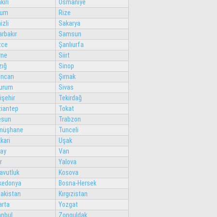
kırı
Osmaniye
rum
Rize
izli
Sakarya
arbakır
Samsun
zce
Şanlıurfa
rne
Siirt
zığ
Sinop
incan
Şırnak
urum
Sivas
işehir
Tekirdağ
iantep
Tokat
esun
Trabzon
müşhane
Tunceli
kari
Uşak
ay
Van
r
Yalova
avutluk
Kosova
kedonya
Bosna-Hersek
akistan
Kırgızistan
arta
Yozgat
anbul
Zonguldak