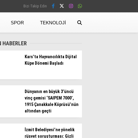
Bizi Takip Edin
SPOR
TEKNOLOJI
Facebook
N HABERLER
Kars’ta Hayvancılıkta Dijital
Küpe Dönemi Başladı
Instagram
Dünyanın en büyük 3’üncü
vinç gemisi ‘SAIPEM 7000’,
1915 Çanakkale Köprüsü’nün
altından geçti
İzmit Belediyesi’ne yönelik
rüşvet soruşturması: Gizli