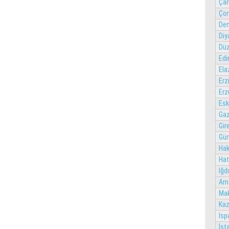
Çan
Ço
Den
Diy
Dü
Edi
Ela
Erz
Erz
Esk
Gaz
Gir
Gü
Hak
Hat
Iğdı
Arn
Ma
Kaz
Isp
İst