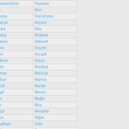
onkarahisar
Karaman
ı
Kars
aray
Kastamonu
asya
Kayseri
ara
Kilis
alya
Kırıkkale
ahan
Kırklareli
vin
Kırşehir
ın
Kocaeli
ıkesir
Konya
tın
Kütahya
tman
Malatya
burt
Manisa
ecik
Mardin
göl
Mersin
is
Muğla
u
Muş
dur
Nevşehir
sa
Niğde
akkale
Ordu