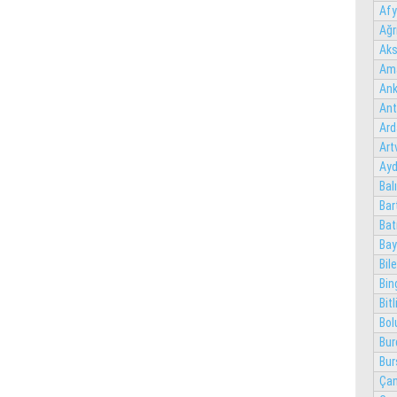
Afy
Ağr
Aks
Am
Ank
Ant
Ard
Art
Ayd
Bal
Bar
Ba
Bay
Bil
Bin
Bitl
Bol
Bur
Bur
Çan