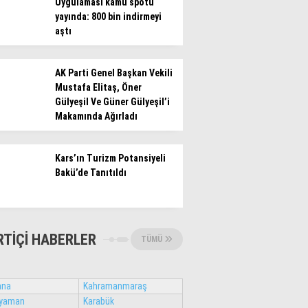
Uygulaması kamu spotu
yayında: 800 bin indirmeyi
aştı
AK Parti Genel Başkan Vekili
Mustafa Elitaş, Öner
Gülyeşil Ve Güner Gülyeşil’i
Makamında Ağırladı
Kars’ın Turizm Potansiyeli
Bakü’de Tanıtıldı
RTIÇI HABERLER
TÜMÜ
ana
Kahramanmaraş
ıyaman
Karabük