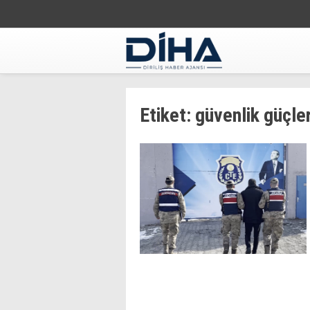
Etiket:
güvenlik güçler