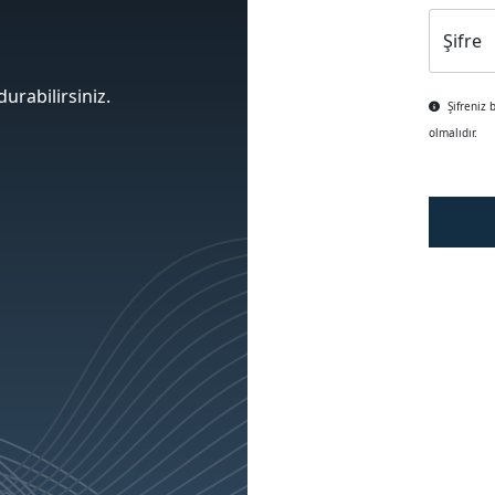
Şifre
urabilirsiniz.
Şifreniz 
olmalıdır.