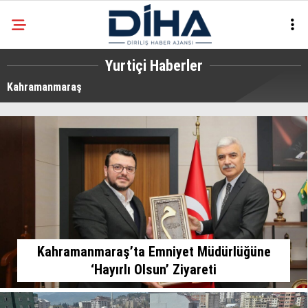
22.3
°
ANKARA
Yurtiçi Haberler
Kahramanmaraş
Facebook
EKONOMI
SIYASET
DÜNYA
Instagram
SPOR
TEKNOLOJI
Kahramanmaraş’ta Emni̇yet Müdürlüğüne
‘Hayırlı Olsun’ Zi̇yareti̇