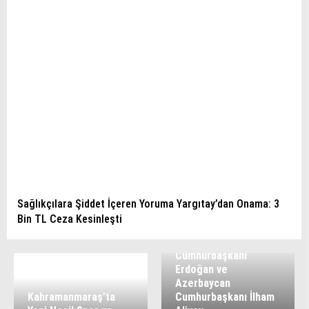
Sağlıkçılara Şiddet İçeren Yoruma Yargıtay’dan Onama: 3
Bin TL Ceza Kesinleşti
Cumhurbaşkanı
Erdoğan ve
Azerbaycan
Kahramanmaraş’ta
Cumhurbaşkanı İlham